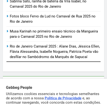
Sabrina Sato, rainha de bateria da Vila Isabel, no
Carnaval 2025 do Rio de Janeiro
Fotos bloco Fervo da Lud no Carnaval de Rua 2025 no
Rio de Janeiro
Musa Karinah no primeiro ensaio técnico da Mangueira
para o Carnaval 2025 no Rio de Janeiro
Rio de Janeiro Carnaval 2025 : Alane Dias, Jéssica Ellen,
Flávia Alessandra, Isabelle Nogueira, Patrícia Poeta vão
desfilar no Sambódromo da Marquês de Sapucaí
Parcerias e artigos patrocinados através do email
Gebbeg People
sortimentos@yahoo.com.br
Utilizamos cookies essenciais e tecnologias semelhantes
de acordo com a nossa
Política de Privacidade
e, ao
continuar navegando, você concorda com estas condições.
Gebbeg Powered By
.
BlazeThemes