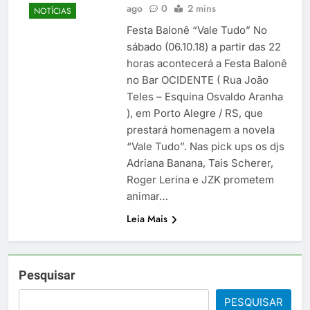
ago
0
2 mins
NOTÍCIAS
Festa Balonê “Vale Tudo” No
sábado (06.10.18) a partir das 22
horas acontecerá a Festa Balonê
no Bar OCIDENTE ( Rua João
Teles – Esquina Osvaldo Aranha
), em Porto Alegre / RS, que
prestará homenagem a novela
“Vale Tudo”. Nas pick ups os djs
Adriana Banana, Tais Scherer,
Roger Lerina e JZK prometem
animar…
Leia Mais
Pesquisar
PESQUISAR