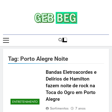
Skip
to
content
Gebbeg | Ensaio
Gebbeg | Gebbeg | Ensaio Sensual | Sexo |
Sensual | Sexo |
Casas De Apostas E Casinos Online |
Comportamento E Relacionamento |
Casas De
Ensaios Fotográficos| Comportamento E
Tag:
Porto Alegre Noite
Relacionamento | Casas De Apostas E
Apostas E
Casino Online |Musas Brasileiras | Fotos
Casinos
Sensuais | Ensaios Fotográficos ! Gebbeg
Bandas Eletroacordes e
People! Musas Brasileiras Sexy Gebbeg
Delírios de Hamilton
Onlineios
People! Musas Brasileiras Sensual
fazem noite de rock na
Fotográficos
Toca do Ogro em Porto
Alegre
ENTRETENIMENTO
Sortimentos
7 anos