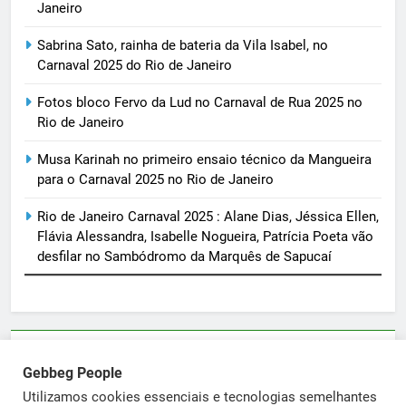
Janeiro
Sabrina Sato, rainha de bateria da Vila Isabel, no
Carnaval 2025 do Rio de Janeiro
Fotos bloco Fervo da Lud no Carnaval de Rua 2025 no
Rio de Janeiro
Musa Karinah no primeiro ensaio técnico da Mangueira
para o Carnaval 2025 no Rio de Janeiro
Rio de Janeiro Carnaval 2025 : Alane Dias, Jéssica Ellen,
Flávia Alessandra, Isabelle Nogueira, Patrícia Poeta vão
desfilar no Sambódromo da Marquês de Sapucaí
Parcerias e artigos patrocinados através do email
Gebbeg People
sortimentos@yahoo.com.br
Utilizamos cookies essenciais e tecnologias semelhantes