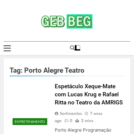
Skip
to
content
Gebbeg | Ensaio
Gebbeg | Gebbeg | Ensaio Sensual | Sexo |
Sensual | Sexo |
Casas De Apostas E Casinos Online |
Comportamento E Relacionamento |
Casas De
Ensaios Fotográficos| Comportamento E
Tag:
Porto Alegre Teatro
Relacionamento | Casas De Apostas E
Apostas E
Casino Online |Musas Brasileiras | Fotos
Casinos
Sensuais | Ensaios Fotográficos ! Gebbeg
Espetáculo Xeque-Mate
People! Musas Brasileiras Sexy Gebbeg
com Lucas Krug e Rafael
Onlineios
People! Musas Brasileiras Sensual
Ritta no Teatro da AMRIGS
Fotográficos
Sortimentos
7 anos
ago
0
2 mins
ENTRETENIMENTO
Porto Alegre Programação