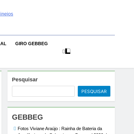
 | Sexo | Casas De
| Comportamento E Relacionamento | Ensaios Fotográficos|
sileiras | Fotos Sensuais | Ensaios Fotográficos ! Gebbeg
eios Fotográficos
RAL
GIRO GEBBEG
 Musas Brasileiras Sensual
Pesquisar
PESQUISAR
GEBBEG
Fotos Viviane Araújo : Rainha de Bateria da