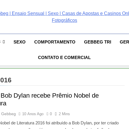
ebbeg | Ensaio Sensual
 Gebbeg | Ensaio Sensual | Sexo | Casas De Apostas E Casinos Online 
ento E Relacionamento | Casas De Apostas E Casino Online |Musas Bra
postas E Casinos Onlin
8
SEXO
COMPORTAMENTO
GEBBEG TRI
GE
People! Musas Brasileiras Sexy Gebbeg People!
CONTATO E COMERCIAL
2016
 Bob Dylan recebe Prêmio Nobel de
ura
 Gebbeg
10 Anos Ago
0
2 Mins
obel de Literatura 2016 foi atribuído a Bob Dylan, por ter criado