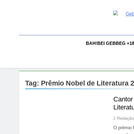
Skip
to
content
G
Gebbeg |
Comportam
A
BAH!BEI GEBBEG +1
Tag:
Prêmio Nobel de Literatura 
Cantor
Literat
Redação
O prêmio N