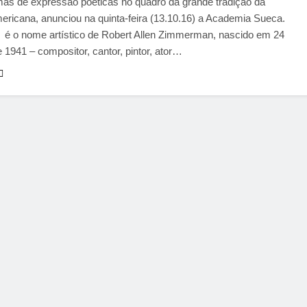
mas de expressão poéticas no quadro da grande tradição da
ricana, anunciou na quinta-feira (13.10.16) a Academia Sueca.
 é o nome artístico de Robert Allen Zimmerman, nascido em 24
 1941 – compositor, cantor, pintor, ator…