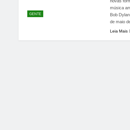
novas for
música ame
GENTE
Bob Dylan
de maio de
Leia Mais