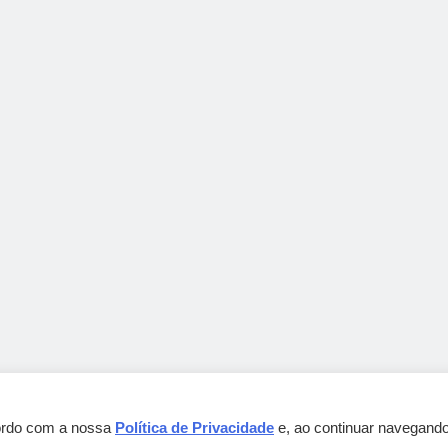
cordo com a nossa
Política de Privacidade
e, ao continuar navegando
Gebbeg Powered By
.
BlazeThemes