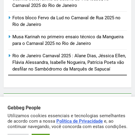
Carnaval 2025 do Rio de Janeiro
Fotos bloco Fervo da Lud no Carnaval de Rua 2025 no
Rio de Janeiro
Musa Karinah no primeiro ensaio técnico da Mangueira
para o Carnaval 2025 no Rio de Janeiro
Rio de Janeiro Carnaval 2025 : Alane Dias, Jéssica Ellen,
Flávia Alessandra, Isabelle Nogueira, Patrícia Poeta vão
desfilar no Sambódromo da Marquês de Sapucaí
Parcerias e artigos patrocinados através do email
Gebbeg People
sortimentos@yahoo.com.br
Utilizamos cookies essenciais e tecnologias semelhantes
de acordo com a nossa
Política de Privacidade
e, ao
continuar navegando, você concorda com estas condições.
Gebbeg Powered By
.
BlazeThemes