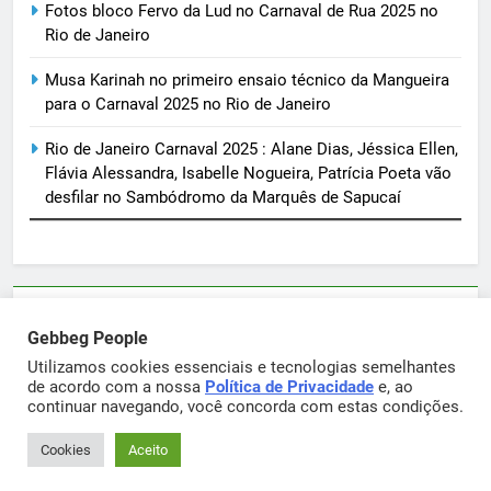
Fotos bloco Fervo da Lud no Carnaval de Rua 2025 no
Rio de Janeiro
Musa Karinah no primeiro ensaio técnico da Mangueira
para o Carnaval 2025 no Rio de Janeiro
Rio de Janeiro Carnaval 2025 : Alane Dias, Jéssica Ellen,
Flávia Alessandra, Isabelle Nogueira, Patrícia Poeta vão
desfilar no Sambódromo da Marquês de Sapucaí
Parcerias e artigos patrocinados através do email
Gebbeg People
sortimentos@yahoo.com.br
Utilizamos cookies essenciais e tecnologias semelhantes
de acordo com a nossa
Política de Privacidade
e, ao
continuar navegando, você concorda com estas condições.
Gebbeg Powered By
.
BlazeThemes
Cookies
Aceito