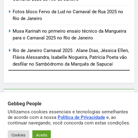
Fotos bloco Fervo da Lud no Carnaval de Rua 2025 no
Rio de Janeiro
Musa Karinah no primeiro ensaio técnico da Mangueira
para o Carnaval 2025 no Rio de Janeiro
Rio de Janeiro Carnaval 2025 : Alane Dias, Jéssica Ellen,
Flávia Alessandra, Isabelle Nogueira, Patrícia Poeta vão
desfilar no Sambódromo da Marquês de Sapucaí
Parcerias e artigos patrocinados através do email
Gebbeg People
sortimentos@yahoo.com.br
Utilizamos cookies essenciais e tecnologias semelhantes
de acordo com a nossa
Política de Privacidade
e, ao
continuar navegando, você concorda com estas condições.
Gebbeg Powered By
.
BlazeThemes
Cookies
Aceito