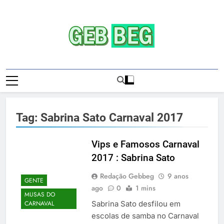
Skip
to
content
Gebbeg | Ensaio
Gebbeg | Gebbeg | Ensaio Sensual | Sexo |
Sensual | Sexo |
Casas De Apostas E Casinos Online |
Comportamento E Relacionamento |
Casas De
Ensaios Fotográficos| Comportamento E
Tag:
Sabrina Sato Carnaval 2017
Relacionamento | Casas De Apostas E
Apostas E
Casino Online |Musas Brasileiras | Fotos
Casinos
Sensuais | Ensaios Fotográficos ! Gebbeg
Vips e Famosos Carnaval
People! Musas Brasileiras Sexy Gebbeg
2017 : Sabrina Sato
Onlineios
People! Musas Brasileiras Sensual
Redação Gebbeg
9 anos
Fotográficos
GENTE
ago
0
1 mins
MUSAS DO
Sabrina Sato desfilou em
CARNAVAL
escolas de samba no Carnaval