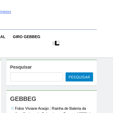
 | Sexo | Casas De
| Comportamento E Relacionamento | Ensaios Fotográficos|
sileiras | Fotos Sensuais | Ensaios Fotográficos ! Gebbeg
eios Fotográficos
RAL
GIRO GEBBEG
 Musas Brasileiras Sensual
Pesquisar
PESQUISAR
GEBBEG
Fotos Viviane Araújo : Rainha de Bateria da