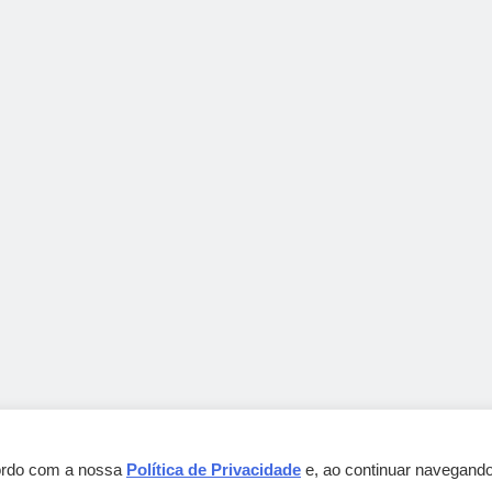
cordo com a nossa
Política de Privacidade
e, ao continuar navegando
Gebbeg Powered By
.
BlazeThemes