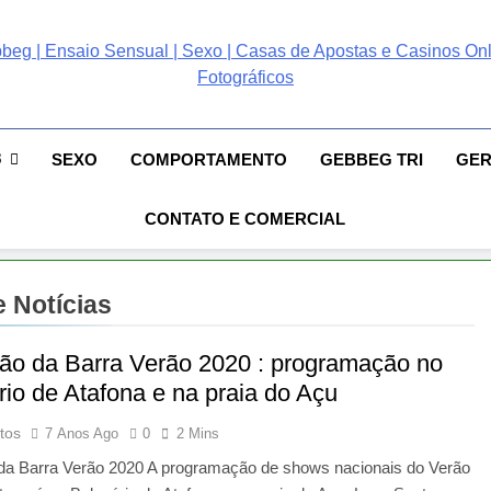
ebbeg | Ensaio Sensual
 Gebbeg | Ensaio Sensual | Sexo | Casas De Apostas E Casinos Online 
ento E Relacionamento | Casas De Apostas E Casino Online |Musas Bra
postas E Casinos Onlin
8
SEXO
COMPORTAMENTO
GEBBEG TRI
GE
People! Musas Brasileiras Sexy Gebbeg People!
CONTATO E COMERCIAL
 Notícias
ão da Barra Verão 2020 : programação no
rio de Atafona e na praia do Açu
tos
7 Anos Ago
0
2 Mins
da Barra Verão 2020 A programação de shows nacionais do Verão