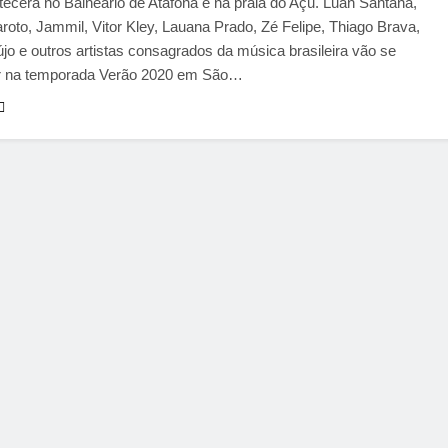
ecerá no Balneário de Atafona e na praia do Açu. Luan Santana,
roto, Jammil, Vitor Kley, Lauana Prado, Zé Felipe, Thiago Brava,
újo e outros artistas consagrados da música brasileira vão se
r na temporada Verão 2020 em São…