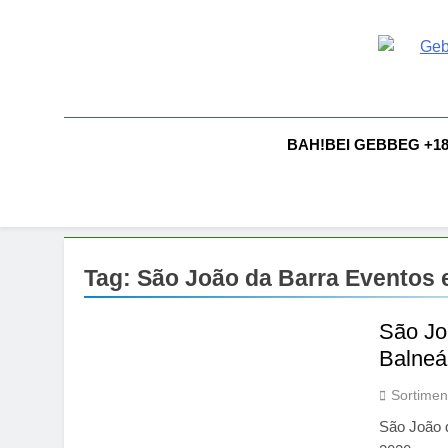
Skip
to
content
G
Gebbeg |
Comportam
A
BAH!BEI GEBBEG +1
Tag:
São João da Barra Eventos e
São Jo
Balneá
Sortimen
São João 