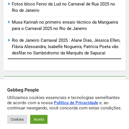
Fotos bloco Fervo da Lud no Carnaval de Rua 2025 no
Rio de Janeiro
Musa Karinah no primeiro ensaio técnico da Mangueira
para o Carnaval 2025 no Rio de Janeiro
Rio de Janeiro Carnaval 2025 : Alane Dias, Jéssica Ellen,
Flávia Alessandra, Isabelle Nogueira, Patrícia Poeta vão
desfilar no Sambódromo da Marquês de Sapucaí
Parcerias e artigos patrocinados através do email
Gebbeg People
sortimentos@yahoo.com.br
Utilizamos cookies essenciais e tecnologias semelhantes
de acordo com a nossa
Política de Privacidade
e, ao
continuar navegando, você concorda com estas condições.
Gebbeg Powered By
.
BlazeThemes
Cookies
Aceito