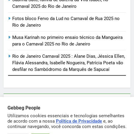
Carnaval 2025 do Rio de Janeiro
Fotos bloco Fervo da Lud no Carnaval de Rua 2025 no
Rio de Janeiro
Musa Karinah no primeiro ensaio técnico da Mangueira
para o Carnaval 2025 no Rio de Janeiro
Rio de Janeiro Carnaval 2025 : Alane Dias, Jéssica Ellen,
Flávia Alessandra, Isabelle Nogueira, Patrícia Poeta vão
desfilar no Sambódromo da Marquês de Sapucaí
Parcerias e artigos patrocinados através do email
Gebbeg People
sortimentos@yahoo.com.br
Utilizamos cookies essenciais e tecnologias semelhantes
de acordo com a nossa
Política de Privacidade
e, ao
continuar navegando, você concorda com estas condições.
Gebbeg Powered By
.
BlazeThemes