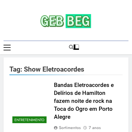
Skip
to
content
Gebbeg | Ensaio
Gebbeg | Gebbeg | Ensaio Sensual | Sexo |
Sensual | Sexo |
Casas De Apostas E Casinos Online |
Comportamento E Relacionamento |
Casas De
Ensaios Fotográficos| Comportamento E
Tag:
Show Eletroacordes
Relacionamento | Casas De Apostas E
Apostas E
Casino Online |Musas Brasileiras | Fotos
Casinos
Sensuais | Ensaios Fotográficos ! Gebbeg
Bandas Eletroacordes e
People! Musas Brasileiras Sexy Gebbeg
Delírios de Hamilton
Onlineios
People! Musas Brasileiras Sensual
fazem noite de rock na
Fotográficos
Toca do Ogro em Porto
Alegre
ENTRETENIMENTO
Sortimentos
7 anos