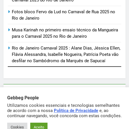
Carnaval 2025 do Rio de Janeiro
Fotos bloco Fervo da Lud no Carnaval de Rua 2025 no
Rio de Janeiro
Musa Karinah no primeiro ensaio técnico da Mangueira
para o Carnaval 2025 no Rio de Janeiro
Rio de Janeiro Carnaval 2025 : Alane Dias, Jéssica Ellen,
Flávia Alessandra, Isabelle Nogueira, Patrícia Poeta vão
desfilar no Sambódromo da Marquês de Sapucaí
Parcerias e artigos patrocinados através do email
Gebbeg People
sortimentos@yahoo.com.br
Utilizamos cookies essenciais e tecnologias semelhantes
de acordo com a nossa
Política de Privacidade
e, ao
continuar navegando, você concorda com estas condições.
Gebbeg Powered By
.
BlazeThemes
Cookies
Aceito