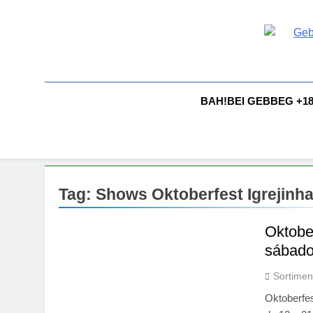
Skip
to
content
G
Gebbeg |
Comportam
A
BAH!BEI GEBBEG +1
Tag:
Shows Oktoberfest Igrejinh
Oktobe
sábado
Sortimen
Oktoberfe