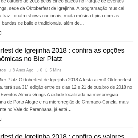
 de outubro de 2018 pelos cinco palcos no Parque de Eventos
ngs, sede da Oktoberfest de Igrejinha. A programação musical
 traz : quatro shows nacionais, muita música típica com as
 bandas de baile e tradicionais, além de…
fest de Igrejinha 2018 : confira as opções
nômicas no Bier Platz
tos
8 Anos Ago
0
5 Mins
ier Platz Oktoberfest de Igrejinha 2018 A festa alemã Oktoberfest
ha, terá sua 31ª edição entre os dias 12 e 21 de outubro de 2018 no
Eventos Almiro Grings A cidade localizada na mesorregião
ana de Porto Alegre e na microrregião de Gramado-Canela, mais
nte no Vale do Paranhana, já está…
fest de Igrejinha 2018 : confira os valores