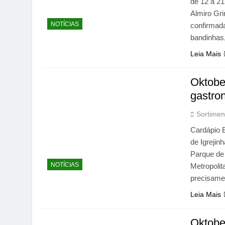
de 12 a 21
Almiro Gri
NOTÍCIAS
confirmada
bandinhas,
Leia Mais
Oktober
gastro
Sortimen
Cardápio B
de Igrejin
Parque de 
NOTÍCIAS
Metropolit
precisame
Leia Mais
Oktober