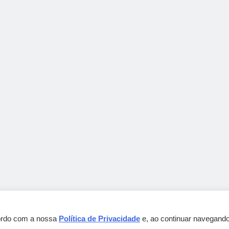
cordo com a nossa
Política de Privacidade
e, ao continuar navegando
Gebbeg Powered By
.
BlazeThemes