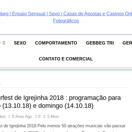
ebbeg | Ensaio Sensual
 Gebbeg | Ensaio Sensual | Sexo | Casas De Apostas E Casinos Online 
ento E Relacionamento | Casas De Apostas E Casino Online |Musas Bra
postas E Casinos Onlin
8
SEXO
COMPORTAMENTO
GEBBEG TRI
GE
People! Musas Brasileiras Sexy Gebbeg People!
CONTATO E COMERCIAL
a
rfest de Igrejinha 2018 : programação para
 (13.10.18) e domingo (14.10.18)
tos
8 Anos Ago
0
5 Mins
st de Igrejinha 2018 Pelo menos 50 atrações musicais vão passar