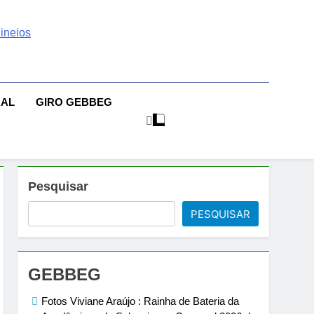
 | Sexo | Casas De
| Comportamento E Relacionamento | Ensaios Fotográficos|
sileiras | Fotos Sensuais | Ensaios Fotográficos ! Gebbeg
eios Fotográficos
RAL
GIRO GEBBEG
 Musas Brasileiras Sensual
Pesquisar
PESQUISAR
GEBBEG
Fotos Viviane Araújo : Rainha de Bateria da