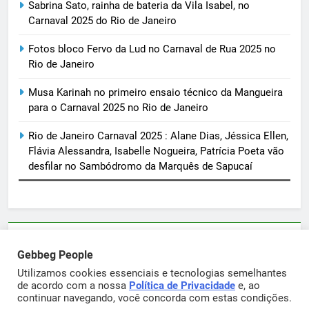
Sabrina Sato, rainha de bateria da Vila Isabel, no
Carnaval 2025 do Rio de Janeiro
Fotos bloco Fervo da Lud no Carnaval de Rua 2025 no
Rio de Janeiro
Musa Karinah no primeiro ensaio técnico da Mangueira
para o Carnaval 2025 no Rio de Janeiro
Rio de Janeiro Carnaval 2025 : Alane Dias, Jéssica Ellen,
Flávia Alessandra, Isabelle Nogueira, Patrícia Poeta vão
desfilar no Sambódromo da Marquês de Sapucaí
Parcerias e artigos patrocinados através do email
Gebbeg People
sortimentos@yahoo.com.br
Utilizamos cookies essenciais e tecnologias semelhantes
de acordo com a nossa
Política de Privacidade
e, ao
continuar navegando, você concorda com estas condições.
Gebbeg Powered By
.
BlazeThemes