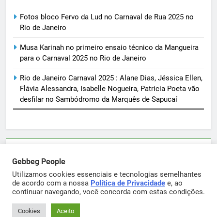
Fotos bloco Fervo da Lud no Carnaval de Rua 2025 no
Rio de Janeiro
Musa Karinah no primeiro ensaio técnico da Mangueira
para o Carnaval 2025 no Rio de Janeiro
Rio de Janeiro Carnaval 2025 : Alane Dias, Jéssica Ellen,
Flávia Alessandra, Isabelle Nogueira, Patrícia Poeta vão
desfilar no Sambódromo da Marquês de Sapucaí
Parcerias e artigos patrocinados através do email
Gebbeg People
sortimentos@yahoo.com.br
Utilizamos cookies essenciais e tecnologias semelhantes
de acordo com a nossa
Política de Privacidade
e, ao
continuar navegando, você concorda com estas condições.
Gebbeg Powered By
.
BlazeThemes
Cookies
Aceito