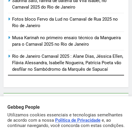
Sabrina Sato, rainha de bateria da Vila Isabel, no
Carnaval 2025 do Rio de Janeiro
Fotos bloco Fervo da Lud no Carnaval de Rua 2025 no
Rio de Janeiro
Musa Karinah no primeiro ensaio técnico da Mangueira
para o Carnaval 2025 no Rio de Janeiro
Rio de Janeiro Carnaval 2025 : Alane Dias, Jéssica Ellen,
Flávia Alessandra, Isabelle Nogueira, Patrícia Poeta vão
desfilar no Sambódromo da Marquês de Sapucaí
Parcerias e artigos patrocinados através do email
Gebbeg People
sortimentos@yahoo.com.br
Utilizamos cookies essenciais e tecnologias semelhantes
de acordo com a nossa
Política de Privacidade
e, ao
continuar navegando, você concorda com estas condições.
Gebbeg Powered By
.
BlazeThemes