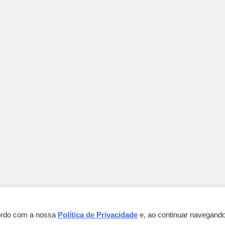
cordo com a nossa
Política de Privacidade
e, ao continuar navegando
Gebbeg Powered By
.
BlazeThemes