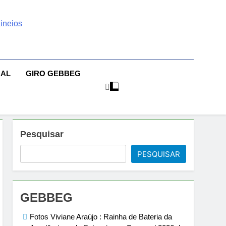
 | Sexo | Casas De
| Comportamento E Relacionamento | Ensaios Fotográficos|
sileiras | Fotos Sensuais | Ensaios Fotográficos ! Gebbeg
eios Fotográficos
RAL
GIRO GEBBEG
 Musas Brasileiras Sensual
Pesquisar
PESQUISAR
GEBBEG
Fotos Viviane Araújo : Rainha de Bateria da