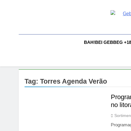
Skip
to
content
G
Gebbeg |
Comportam
A
BAH!BEI GEBBEG +1
Tag:
Torres Agenda Verão
Progra
no lito
Sortimen
Programaçã