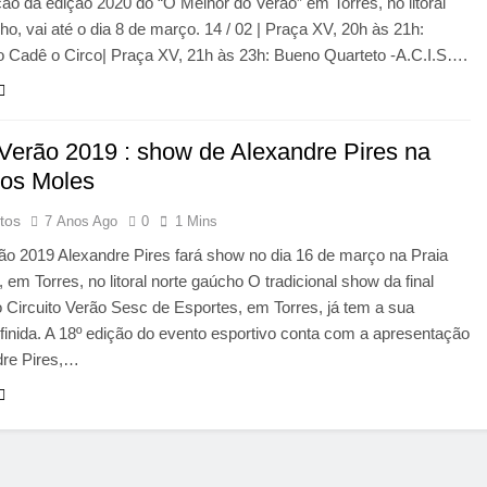
o da edição 2020 do “O Melhor do Verão” em Torres, no litoral
ho, vai até o dia 8 de março. 14 / 02 | Praça XV, 20h às 21h:
o Cadê o Circo| Praça XV, 21h às 23h: Bueno Quarteto -A.C.I.S….
 Verão 2019 : show de Alexandre Pires na
dos Moles
tos
7 Anos Ago
0
1 Mins
ão 2019 Alexandre Pires fará show no dia 16 de março na Praia
 em Torres, no litoral norte gaúcho O tradicional show da final
o Circuito Verão Sesc de Esportes, em Torres, já tem a sua
finida. A 18º edição do evento esportivo conta com a apresentação
dre Pires,…