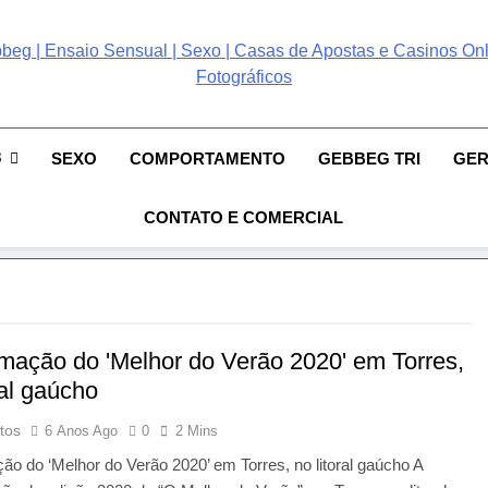
ebbeg | Ensaio Sensual
 Gebbeg | Ensaio Sensual | Sexo | Casas De Apostas E Casinos Online 
ento E Relacionamento | Casas De Apostas E Casino Online |Musas Bra
postas E Casinos Onlin
8
SEXO
COMPORTAMENTO
GEBBEG TRI
GE
People! Musas Brasileiras Sexy Gebbeg People!
CONTATO E COMERCIAL
mação do 'Melhor do Verão 2020' em Torres,
ral gaúcho
tos
6 Anos Ago
0
2 Mins
o do ‘Melhor do Verão 2020’ em Torres, no litoral gaúcho A