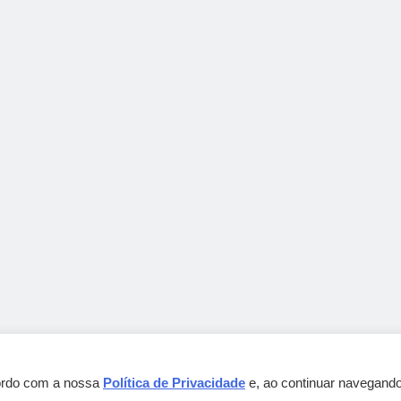
cordo com a nossa
Política de Privacidade
e, ao continuar navegando
Gebbeg Powered By
.
BlazeThemes