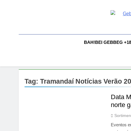
Skip
to
content
G
Gebbeg |
Comportam
A
BAH!BEI GEBBEG +1
Tag:
Tramandaí Notícias Verão 2
Data M
norte 
Sortimen
Eventos e