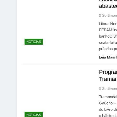
abaste
Sortimen
Litoral N
FEPAM ind
banhoO 3° 
NOTÍCIAS
sexta-feir
próprios p
Leia Mais
Progra
Traman
Sortimen
Tramandaí 
Gaúcho – D
do Livro d
NOTÍCIAS
o hábito d