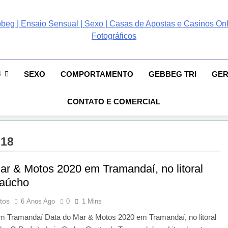
ebbeg | Ensaio Sensual
 Gebbeg | Ensaio Sensual | Sexo | Casas De Apostas E Casinos Online 
ento E Relacionamento | Casas De Apostas E Casino Online |Musas Bra
postas E Casinos Onlin
8
SEXO
COMPORTAMENTO
GEBBEG TRI
GE
People! Musas Brasileiras Sexy Gebbeg People!
CONTATO E COMERCIAL
018
ar & Motos 2020 em Tramandaí, no litoral
gaúcho
tos
6 Anos Ago
0
1 Mins
m Tramandaí Data do Mar & Motos 2020 em Tramandaí, no litoral