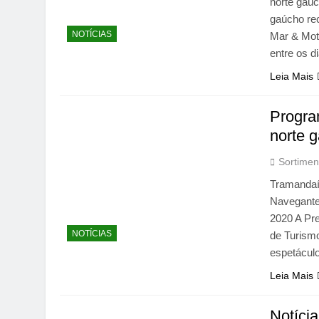
norte gaúc
gaúcho re
NOTÍCIAS
Mar & Mot
entre os 
Leia Mais
Progra
norte 
Sortimen
Tramandaí
Navegante
2020 A Pre
NOTÍCIAS
de Turismo
espetáculo
Leia Mais
Notíci