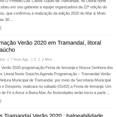
ho O Prefeito Luiz Carlos Gauto de Tramandaí, no Litoral norte
cebeu em seu gabinete a equipe organizadora da 22ª edição do
os, que confirmou a realização da edição 2020 do Mar & Moto
dias 30…
mação Verão 2020 em Tramandaí, litoral
gaúcho
tos
7 Anos Ago
0
2 Mins
 Verão 2020 programação Festa de Iemanjá e Nossa Senhora dos
s Litoral Norte Gaúcho Agenda Programação – Tramandaí Verão
feitura Municipal de Tramandaí, por meio da Secretaria Municipal
 e Desporto, realizará no sábado (01/02) a Festa de Iemanjá: Um
 de Fé e Amor à Beira-Mar. As festividades terão início a partir…
as Tramandaí Verão 2020 : balneabilidade,