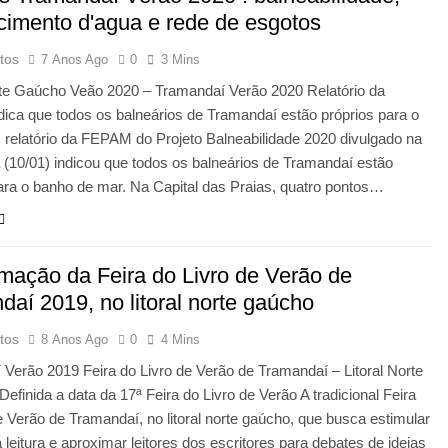
cimento d'agua e rede de esgotos
tos
7 Anos Ago
0
3 Mins
orte Gaúcho Veão 2020 – Tramandaí Verão 2020 Relatório da
ica que todos os balneários de Tramandaí estão próprios para o
relatório da FEPAM do Projeto Balneabilidade 2020 divulgado na
a (10/01) indicou que todos os balneários de Tramandaí estão
ara o banho de mar. Na Capital das Praias, quatro pontos…
mação da Feira do Livro de Verão de
daí 2019, no litoral norte gaúcho
tos
8 Anos Ago
0
4 Mins
Verão 2019 Feira do Livro de Verão de Tramandaí – Litoral Norte
efinida a data da 17ª Feira do Livro de Verão A tradicional Feira
e Verão de Tramandaí, no litoral norte gaúcho, que busca estimular
a leitura e aproximar leitores dos escritores para debates de ideias