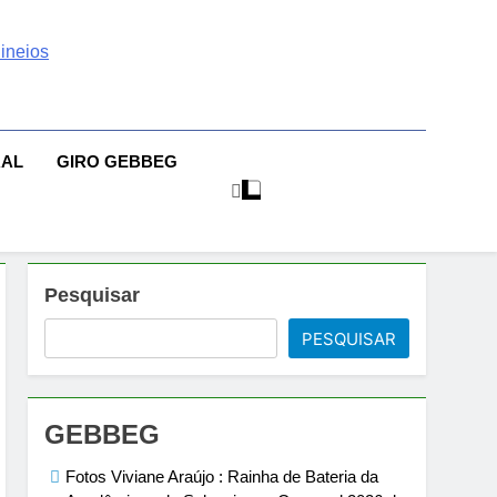
 | Sexo | Casas De
| Comportamento E Relacionamento | Ensaios Fotográficos|
sileiras | Fotos Sensuais | Ensaios Fotográficos ! Gebbeg
eios Fotográficos
RAL
GIRO GEBBEG
 Musas Brasileiras Sensual
Pesquisar
PESQUISAR
GEBBEG
Fotos Viviane Araújo : Rainha de Bateria da