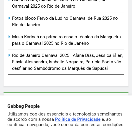
Carnaval 2025 do Rio de Janeiro
Fotos bloco Fervo da Lud no Carnaval de Rua 2025 no
Rio de Janeiro
Musa Karinah no primeiro ensaio técnico da Mangueira
para o Carnaval 2025 no Rio de Janeiro
Rio de Janeiro Carnaval 2025 : Alane Dias, Jéssica Ellen,
Flávia Alessandra, Isabelle Nogueira, Patrícia Poeta vão
desfilar no Sambódromo da Marquês de Sapucaí
Parcerias e artigos patrocinados através do email
Gebbeg People
sortimentos@yahoo.com.br
Utilizamos cookies essenciais e tecnologias semelhantes
de acordo com a nossa
Política de Privacidade
e, ao
continuar navegando, você concorda com estas condições.
Gebbeg Powered By
.
BlazeThemes