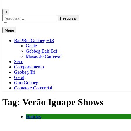
Gebbeg | Ensaio Sensual | Sexo | Casas de Apostas e Casinos Onlinei
Gebbeg | Gebbeg | Ensaio Sensual | Sexo | Casas de Apostas e Casin
|Musas Brasileiras | Fotos Sensuais | Ensaios Fotográficos ! Gebbeg
Pesquisar
por:
Menu
Bah!Bei Gebbeg +18
Gente
Gebbeg Bah!Bei
Musas do Carnaval
Sexo
Comportamento
Gebbeg Tri
Geral
Giro Gebbeg
Contato e Comercial
Tag:
Verão Iguape Shows
Notícias