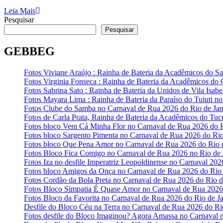
Leia Mais
Pesquisar
Pesquisar
GEBBEG
Fotos Viviane Araújo : Rainha de Bateria da Acadêmicos do Sa
Fotos Virginia Fonseca : Rainha de Bateria da Acadêmicos do
Fotos Sabrina Sato : Rainha de Bateria da Unidos de Vila Isab
Fotos Mayara Lima : Rainha de Bateria da Paraíso do Tuiuti n
Fotos Clube do Samba no Carnaval de Rua 2026 do Rio de Jan
Fotos de Carla Prata, Rainha de Bateria da Acadêmicos do Tuc
Fotos bloco Vem Cá Minha Flor no Carnaval de Rua 2026 do R
Fotos bloco Sargento Pimenta no Carnaval de Rua 2026 do Rio
Fotos bloco Que Pena Amor no Carnaval de Rua 2026 do Rio d
Fotos Bloco Fica Comigo no Carnaval de Rua 2026 no Rio de 
Fotos Iza no desfile Imperatriz Leopoldinense no Carnaval 202
Fotos bloco Amigos da Onça no Carnaval de Rua 2026 do Rio 
Fotos Cordão da Bola Preta no Carnaval de Rua 2026 do Rio d
Fotos Bloco Simpatia É Quase Amor no Carnaval de Rua 2026 
Fotos Bloco da Favorita no Carnaval de Rua 2026 do Rio de Ja
Desfile do Bloco Céu na Terra no Carnaval de Rua 2026 do Ri
Fotos desfile do Bloco Imaginou? Agora Amassa no Carnaval 