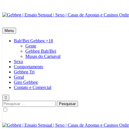
Skip
to
content
Gebbeg | Ensaio Sensual | Sexo | Casas de Apostas e Casinos Onlinei
Gebbeg | Gebbeg | Ensaio Sensual | Sexo | Casas de Apostas e Casin
|Musas Brasileiras | Fotos Sensuais | Ensaios Fotográficos ! Gebbeg
Menu
Bah!Bei Gebbeg +18
Gente
Gebbeg Bah!Bei
Musas do Carnaval
Sexo
Comportamento
Gebbeg Tri
Geral
Giro Gebbeg
Contato e Comercial
Pesquisar
por: