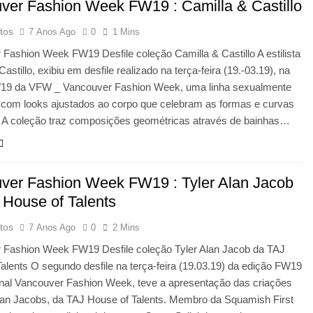
ver Fashion Week FW19 : Camilla & Castillo
tos
7 Anos Ago
0
1 Mins
Fashion Week FW19 Desfile coleção Camilla & Castillo A estilista
astillo, exibiu em desfile realizado na terça-feira (19.-03.19), na
19 da VFW _ Vancouver Fashion Week, uma linha sexualmente
 com looks ajustados ao corpo que celebram as formas e curvas
. A coleção traz composições geométricas através de bainhas…
ver Fashion Week FW19 : Tyler Alan Jacob
 House of Talents
tos
7 Anos Ago
0
2 Mins
 Fashion Week FW19 Desfile coleção Tyler Alan Jacob da TAJ
alents O segundo desfile na terça-feira (19.03.19) da edição FW19
onal Vancouver Fashion Week, teve a apresentação das criações
Alan Jacobs, da TAJ House of Talents. Membro da Squamish First