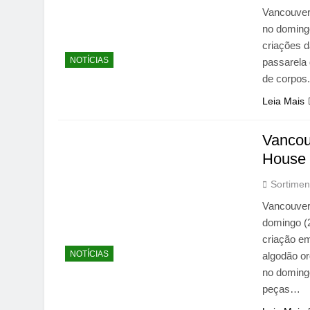
Vancouver
no domingo
criações 
NOTÍCIAS
passarela
de corpos
Leia Mais
Vancou
House
Sortimen
Vancouver
domingo (
criação e
NOTÍCIAS
algodão or
no doming
peças…