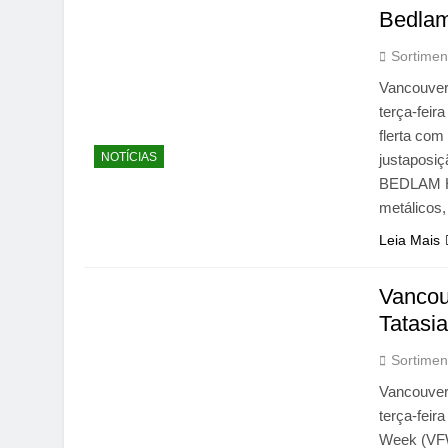
Bedla
Sortimen
Vancouver
terça-fei
flerta co
NOTÍCIAS
justaposiç
BEDLAM H.
metálicos,
Leia Mais
Vancou
Tatasi
Sortimen
Vancouver
terça-feir
Week (VFW