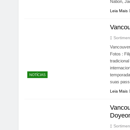
Nation, Ja
Leia Mais
Vancou
Sortimen
Vancouver
Fotos : F
tradicion
internacio
temporadas
NOTÍCIAS
suas pass
Leia Mais
Vancou
Doyeon
Sortimen