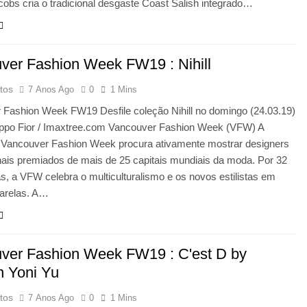
cobs cria o tradicional desgaste Coast Salish integrado…
ver Fashion Week FW19 : Nihill
tos
7 Anos Ago
0
1 Mins
 Fashion Week FW19 Desfile coleção Nihill no domingo (24.03.19)
ilippo Fior / Imaxtree.com Vancouver Fashion Week (VFW) A
al Vancouver Fashion Week procura ativamente mostrar designers
nais premiados de mais de 25 capitais mundiais da moda. Por 32
, a VFW celebra o multiculturalismo e os novos estilistas em
arelas. A…
ver Fashion Week FW19 : C'est D by
 Yoni Yu
tos
7 Anos Ago
0
1 Mins