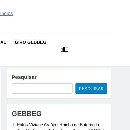
 | Sexo | Casas De
| Comportamento E Relacionamento | Ensaios Fotográficos|
sileiras | Fotos Sensuais | Ensaios Fotográficos ! Gebbeg
eios Fotográficos
RAL
GIRO GEBBEG
 Musas Brasileiras Sensual
Pesquisar
PESQUISAR
GEBBEG
Fotos Viviane Araújo : Rainha de Bateria da