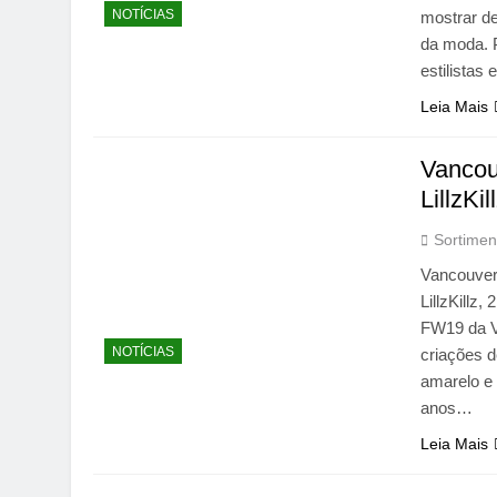
NOTÍCIAS
mostrar de
da moda. 
estilista
Leia Mais
Vancou
LillzKil
Sortimen
Vancouver 
LillzKillz,
FW19 da V
NOTÍCIAS
criações de
amarelo e
anos…
Leia Mais