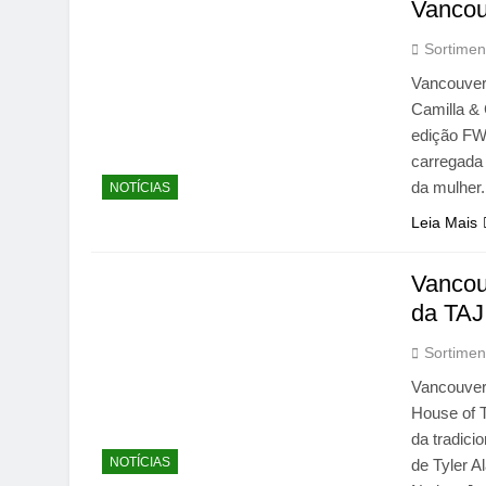
Vancou
Sortimen
Vancouver 
Camilla & C
edição FW
carregada
da mulher
NOTÍCIAS
Leia Mais
Vancou
da TAJ
Sortimen
Vancouver
House of T
da tradici
NOTÍCIAS
de Tyler 