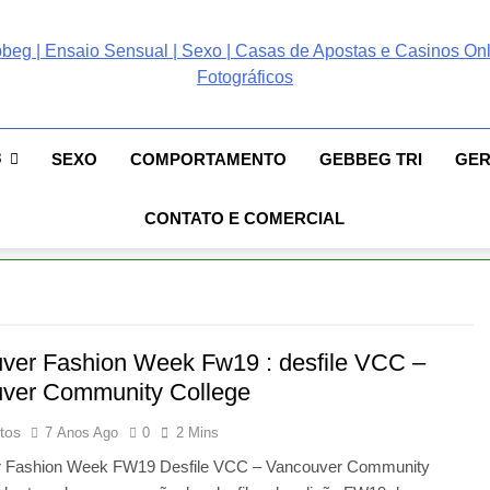
ebbeg | Ensaio Sensual
 Gebbeg | Ensaio Sensual | Sexo | Casas De Apostas E Casinos Online 
ento E Relacionamento | Casas De Apostas E Casino Online |Musas Bra
postas E Casinos Onlin
8
SEXO
COMPORTAMENTO
GEBBEG TRI
GE
People! Musas Brasileiras Sexy Gebbeg People!
CONTATO E COMERCIAL
ver Fashion Week Fw19 : desfile VCC –
ver Community College
tos
7 Anos Ago
0
2 Mins
 Fashion Week FW19 Desfile VCC – Vancouver Community