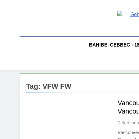
Skip
to
content
G
Gebbeg |
Comportam
A
BAH!BEI GEBBEG +1
Tag:
VFW FW
Vancou
Vancou
Sortimen
Vancouver