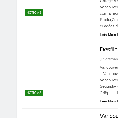
College A
Vancouver 
NOTÍCIAS
com a most
Produção 
criações 
Leia Mais
Desfil
Sortimen
Vancouver
– Vancouv
Vancouver,
Segunda-fe
7:45pm – 
NOTÍCIAS
Leia Mais
Vancou