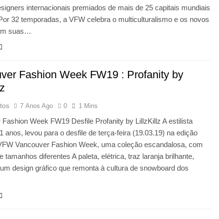
signers internacionais premiados de mais de 25 capitais mundiais
Por 32 temporadas, a VFW celebra o multiculturalismo e os novos
s em suas…
ver Fashion Week FW19 : Profanity by
lz
tos
7 Anos Ago
0
1 Mins
Fashion Week FW19 Desfile Profanity by LillzKillz A estilista
 21 anos, levou para o desfile de terça-feira (19.03.19) na edição
FW Vancouver Fashion Week, uma coleção escandalosa, com
 tamanhos diferentes A paleta, elétrica, traz laranja brilhante,
 um design gráfico que remonta à cultura de snowboard dos