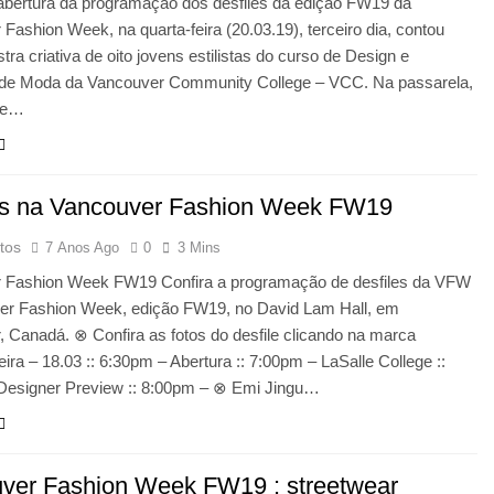
 abertura da programação dos desfiles da edição FW19 da
Fashion Week, na quarta-feira (20.03.19), terceiro dia, contou
ra criativa de oito jovens estilistas do curso de Design e
de Moda da Vancouver Community College – VCC. Na passarela,
de…
es na Vancouver Fashion Week FW19
tos
7 Anos Ago
0
3 Mins
 Fashion Week FW19 Confira a programação de desfiles da VFW
er Fashion Week, edição FW19, no David Lam Hall, em
 Canadá. ⊗ Confira as fotos do desfile clicando na marca
ira – 18.03 :: 6:30pm – Abertura :: 7:00pm – LaSalle College ::
Designer Preview :: 8:00pm – ⊗ Emi Jingu…
ver Fashion Week FW19 : streetwear