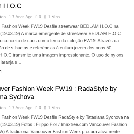
m H.O.C
tos
7 Anos Ago
0
1 Mins
 Fashion Week FW19 Desfile streetwear BEDLAM H.O.C na
ra (19.03.19) A marca emergente de streetwear BEDLAM H.O.C
m o conceito de caos como tema da coleção FW19. Através da
ão de silhuetas e referências à cultura jovem dos anos 50,
O.C transmite uma imagem impressionante. O uso de nylons
 laranja e…
ver Fashion Week FW19 : RadaStyle by
ana Sychova
tos
7 Anos Ago
0
1 Mins
 Fashion Week FW19 Desfile RadaStyle by Tatasiana Sychova na
a (19.03.19) Fotos : Filippo Fior / Imaxtree.com Vancouver Fashion
) A tradicional Vancouver Fashion Week procura ativamente