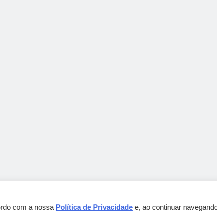
cordo com a nossa
Política de Privacidade
e, ao continuar navegando
Gebbeg Powered By
.
BlazeThemes