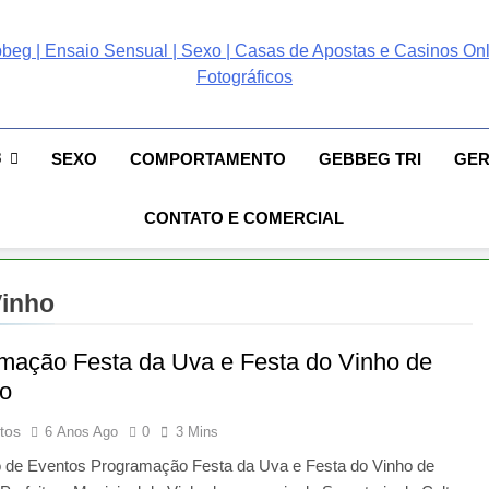
ebbeg | Ensaio Sensual
 Gebbeg | Ensaio Sensual | Sexo | Casas De Apostas E Casinos Online 
ento E Relacionamento | Casas De Apostas E Casino Online |Musas Bra
postas E Casinos Onlin
8
SEXO
COMPORTAMENTO
GEBBEG TRI
GE
People! Musas Brasileiras Sexy Gebbeg People!
CONTATO E COMERCIAL
Vinho
mação Festa da Uva e Festa do Vinho de
o
tos
6 Anos Ago
0
3 Mins
o de Eventos Programação Festa da Uva e Festa do Vinho de