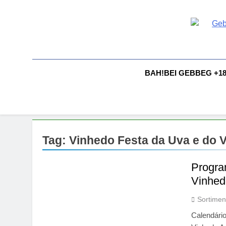
Skip
to
content
G
Gebbeg |
Comportam
A
BAH!BEI GEBBEG +1
Tag:
Vinhedo Festa da Uva e do 
Progra
Vinhed
Sortimen
Calendári