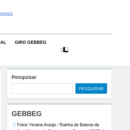
 | Sexo | Casas De
| Comportamento E Relacionamento | Ensaios Fotográficos|
sileiras | Fotos Sensuais | Ensaios Fotográficos ! Gebbeg
eios Fotográficos
RAL
GIRO GEBBEG
 Musas Brasileiras Sensual
Pesquisar
PESQUISAR
GEBBEG
Fotos Viviane Araújo : Rainha de Bateria da