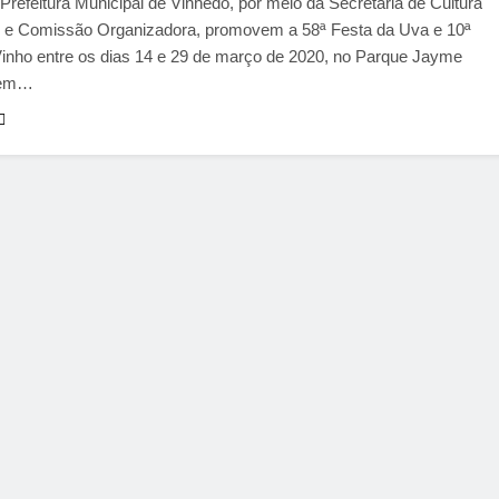
Prefeitura Municipal de Vinhedo, por meio da Secretaria de Cultura
, e Comissão Organizadora, promovem a 58ª Festa da Uva e 10ª
Vinho entre os dias 14 e 29 de março de 2020, no Parque Jayme
 em…