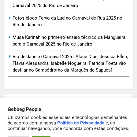
Carnaval 2025 do Rio de Janeiro
Fotos bloco Fervo da Lud no Carnaval de Rua 2025 no
Rio de Janeiro
Musa Karinah no primeiro ensaio técnico da Mangueira
para o Carnaval 2025 no Rio de Janeiro
Rio de Janeiro Carnaval 2025 : Alane Dias, Jéssica Ellen,
Flávia Alessandra, Isabelle Nogueira, Patrícia Poeta vão
desfilar no Sambódromo da Marquês de Sapucaí
Parcerias e artigos patrocinados através do email
Gebbeg People
sortimentos@yahoo.com.br
Utilizamos cookies essenciais e tecnologias semelhantes
de acordo com a nossa
Política de Privacidade
e, ao
continuar navegando, você concorda com estas condições.
Gebbeg Powered By
.
BlazeThemes