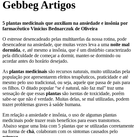
Gebbeg Artigos
5 plantas medicinais que auxiliam na ansiedade e insônia por
farmacêutico Vinícius Bednarczuk de Oliveira
O estresse desencadeado pelas multitarefas da nossa rotina, pode
desencadear na ansiedade, que muitas vezes leva a uma
noite mal
dormida
, e, até mesmo a insônia, que é um distúrbio caracterizado
pela dificuldade de começar a dormir, manter-se dormindo ou
acordar antes do horário desejado.
As
plantas medicinais
são recursos naturais, muito utilizadas pela
população por apresentarem efeitos terapêuticos, praticidade e até
mesmo pelo uso tradicional, ou seja, aquele que passa de pais para
os filhos. O ditado popular “se é natural, não faz mal” traz uma
sensação de que essas
plantas
são isentas de toxicidade, porém
sabe-se que não é verdade. Muitas delas, se mal utilizadas, podem
trazer problemas graves à saúde humana.
Em relação a ansiedade e insônia, o uso de algumas plantas
medicinais pode trazer reais benefícios para esses transtornos.
Abaixo segue uma lista com 5 plantas que se utilizadas corretamente
na forma de
chá
, colaboram com os sintomas causados pelo
estresse
.