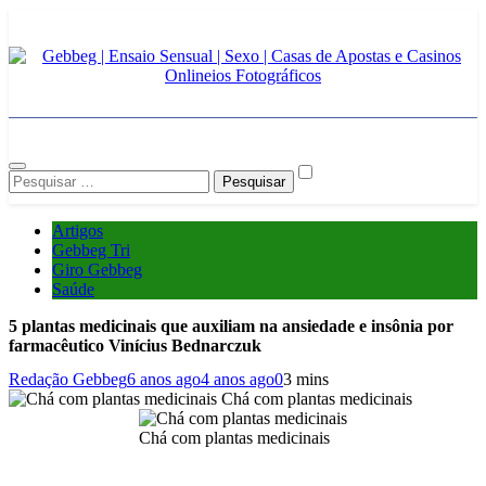
Skip
to
content
Gebbeg | Ensaio Sensual |
Gebbeg | Gebbeg | Ensaio Sensual | Sexo | Casas de Apostas e
Casinos Online | Comportamento e Relacionamento | Ensaios
Fotográficos| Comportamento e Relacionamento | Casas de Apostas
Sexo | Casas de Apostas e
e Casino Online |Musas Brasileiras | Fotos Sensuais | Ensaios
Pesquisar
Fotográficos ! Gebbeg People! Musas Brasileiras Sexy Gebbeg
Casinos Onlineios
por:
People! Musas Brasileiras Sensual
Artigos
Fotográficos
Gebbeg Tri
Giro Gebbeg
Saúde
5 plantas medicinais que auxiliam na ansiedade e insônia por
farmacêutico Vinícius Bednarczuk
Redação Gebbeg
6 anos ago
4 anos ago
0
3 mins
Chá com plantas medicinais
Chá com plantas medicinais