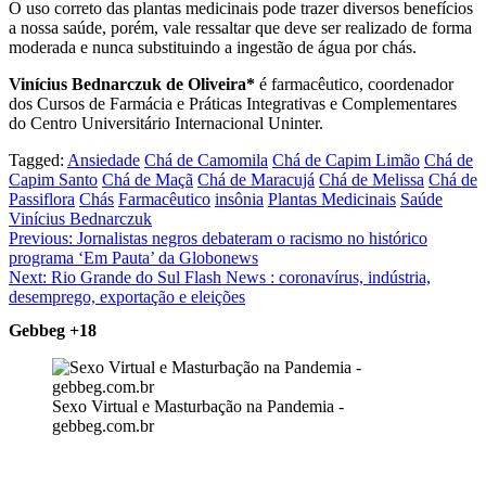
O uso correto das plantas medicinais pode trazer diversos benefícios
a nossa saúde, porém, vale ressaltar que deve ser realizado de forma
moderada e nunca substituindo a ingestão de água por chás.
Vinícius Bednarczuk de Oliveira*
é farmacêutico, coordenador
dos Cursos de Farmácia e Práticas Integrativas e Complementares
do Centro Universitário Internacional Uninter.
Tagged:
Ansiedade
Chá de Camomila
Chá de Capim Limão
Chá de
Capim Santo
Chá de Maçã
Chá de Maracujá
Chá de Melissa
Chá de
Passiflora
Chás
Farmacêutico
insônia
Plantas Medicinais
Saúde
Vinícius Bednarczuk
Navegação
Previous:
Jornalistas negros debateram o racismo no histórico
programa ‘Em Pauta’ da Globonews
de
Next:
Rio Grande do Sul Flash News : coronavírus, indústria,
Post
desemprego, exportação e eleições
Gebbeg +18
Sexo Virtual e Masturbação na Pandemia -
gebbeg.com.br