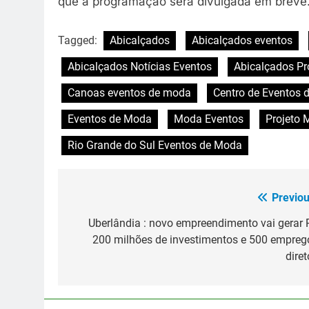
que a programação será divulgada em breve
Tagged:
Abicalçados
Abicalçados eventos
Abicalçados Notícias Eventos
Abicalçados P
Canoas eventos de moda
Centro de Eventos
Eventos de Moda
Moda Eventos
Projeto
Rio Grande do Sul Eventos de Moda
Previou
Navegação
de
Uberlândia : novo empreendimento vai gerar 
200 milhões de investimentos e 500 empreg
Post
diret