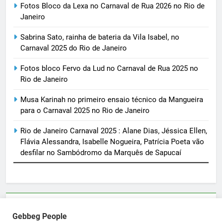
Fotos Bloco da Lexa no Carnaval de Rua 2026 no Rio de
Janeiro
Sabrina Sato, rainha de bateria da Vila Isabel, no
Carnaval 2025 do Rio de Janeiro
Fotos bloco Fervo da Lud no Carnaval de Rua 2025 no
Rio de Janeiro
Musa Karinah no primeiro ensaio técnico da Mangueira
para o Carnaval 2025 no Rio de Janeiro
Rio de Janeiro Carnaval 2025 : Alane Dias, Jéssica Ellen,
Flávia Alessandra, Isabelle Nogueira, Patrícia Poeta vão
desfilar no Sambódromo da Marquês de Sapucaí
Parcerias e artigos patrocinados através do email
Gebbeg People
sortimentos@yahoo.com.br