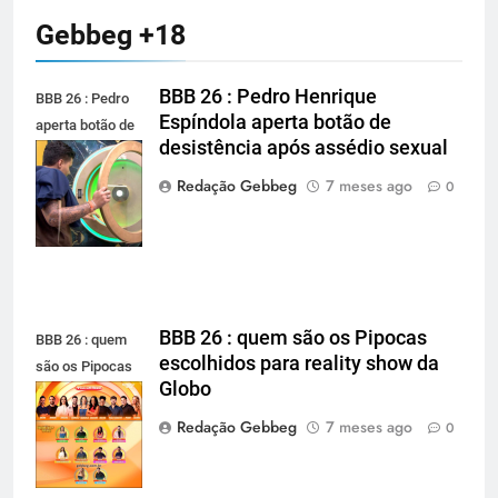
Gebbeg +18
BBB 26 : Pedro Henrique
BBB 26 : Pedro
Espíndola aperta botão de
aperta botão de
desistência após assédio sexual
desistência
após assédio
Redação Gebbeg
7 meses ago
0
sexual
BBB 26 : quem são os Pipocas
BBB 26 : quem
escolhidos para reality show da
são os Pipocas
Globo
escolhidos para
reality show da
Redação Gebbeg
7 meses ago
0
Globo