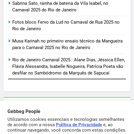
Sabrina Sato, rainha de bateria da Vila Isabel, no
Carnaval 2025 do Rio de Janeiro
Fotos bloco Fervo da Lud no Carnaval de Rua 2025 no
Rio de Janeiro
Musa Karinah no primeiro ensaio técnico da Mangueira
para o Carnaval 2025 no Rio de Janeiro
Rio de Janeiro Carnaval 2025 : Alane Dias, Jéssica Ellen,
Flávia Alessandra, Isabelle Nogueira, Patrícia Poeta vão
desfilar no Sambódromo da Marquês de Sapucaí
Parcerias e artigos patrocinados através do email
Gebbeg People
sortimentos@yahoo.com.br
Utilizamos cookies essenciais e tecnologias semelhantes
de acordo com a nossa
Política de Privacidade
e, ao
continuar navegando, você concorda com estas condições.
Gebbeg Powered By
.
BlazeThemes