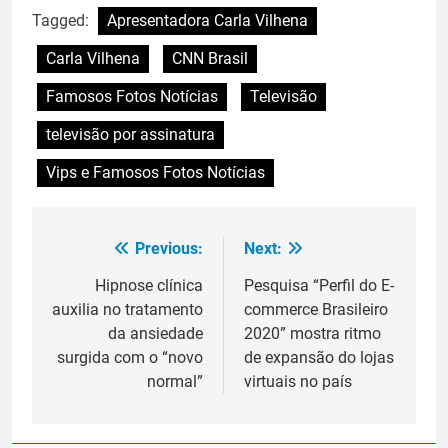
Tagged:
Apresentadora Carla Vilhena
Carla Vilhena
CNN Brasil
Famosos Fotos Notícias
Televisão
televisão por assinatura
Vips e Famosos Fotos Notícias
Previous:
Next:
Navegação
de
Hipnose clínica
Pesquisa “Perfil do E-
auxilia no tratamento
commerce Brasileiro
Post
da ansiedade
2020” mostra ritmo
surgida com o “novo
de expansão do lojas
normal”
virtuais no país