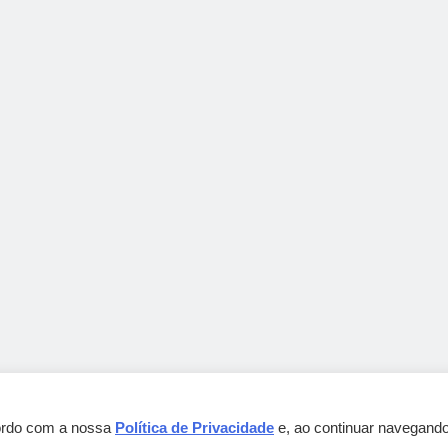
cordo com a nossa
Política de Privacidade
e, ao continuar navegando
Gebbeg Powered By
.
BlazeThemes