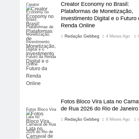
Creator Economy no Brasil:
Creator
Plataformas de Monetização,
Economy no
Investimento Digital e o Futuro
Brasil:
Renda Online
Plataformas de
Monetização,
Redação Gebbeg
4 Meses Ago
Investimento
Digital e o
Futuro da Renda
Online
Fotos Bloco Vira Lata no Carna
de Rua 2026 do Rio de Janeiro
Fotos Bloco Vira
Lata no
Redação Gebbeg
6 Meses Ago
Carnaval de Rua
2026 do Rio de