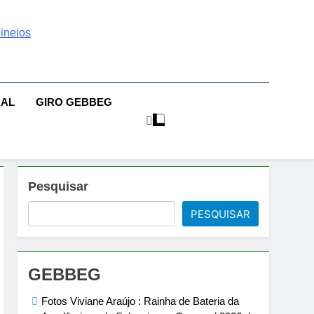
 | Sexo | Casas De
| Comportamento E Relacionamento | Ensaios Fotográficos|
sileiras | Fotos Sensuais | Ensaios Fotográficos ! Gebbeg
eios Fotográficos
RAL
GIRO GEBBEG
 Musas Brasileiras Sensual
Pesquisar
PESQUISAR
GEBBEG
Fotos Viviane Araújo : Rainha de Bateria da