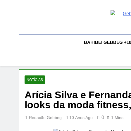
Skip
to
content
G
Gebbeg |
Comportam
A
BAH!BEI GEBBEG +1
NOTÍCIAS
Arícia Silva e Ferna
looks da moda fitness,
0
Redação Gebbeg
10 Anos Ago
1 Mins