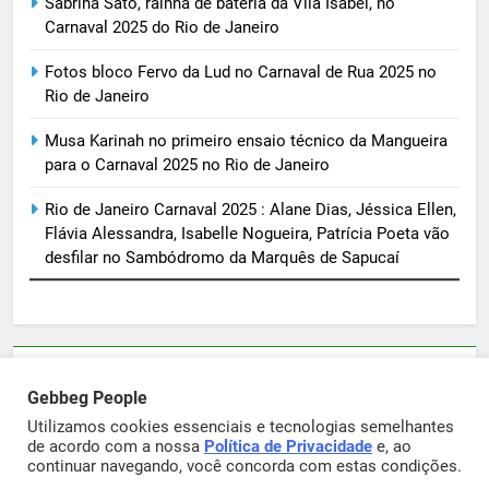
Sabrina Sato, rainha de bateria da Vila Isabel, no
Carnaval 2025 do Rio de Janeiro
Fotos bloco Fervo da Lud no Carnaval de Rua 2025 no
Rio de Janeiro
Musa Karinah no primeiro ensaio técnico da Mangueira
para o Carnaval 2025 no Rio de Janeiro
Rio de Janeiro Carnaval 2025 : Alane Dias, Jéssica Ellen,
Flávia Alessandra, Isabelle Nogueira, Patrícia Poeta vão
desfilar no Sambódromo da Marquês de Sapucaí
Parcerias e artigos patrocinados através do email
Gebbeg People
sortimentos@yahoo.com.br
Utilizamos cookies essenciais e tecnologias semelhantes
de acordo com a nossa
Política de Privacidade
e, ao
continuar navegando, você concorda com estas condições.
Gebbeg Powered By
.
BlazeThemes