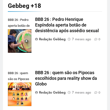
Gebbeg +18
BBB 26 : Pedro Henrique
BBB 26 : Pedro
Espíndola aperta botão de
aperta botão de
desistência após assédio sexual
desistência
após assédio
Redação Gebbeg
7 meses ago
0
sexual
BBB 26 : quem são os Pipocas
BBB 26 : quem
escolhidos para reality show da
são os Pipocas
Globo
escolhidos para
reality show da
Redação Gebbeg
7 meses ago
0
Globo