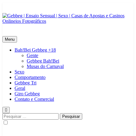
Skip
to
content
Gebbeg | Ensaio Sensual | Sexo | Casas de Apostas e Casinos
Gebbeg | Gebbeg | Ensaio Sensual | Sexo | Casas de Apostas e
Onlineios Fotográficos
Casinos Online | Comportamento e Relacionamento | Ensaios
Menu
Fotográficos| Comportamento e Relacionamento | Casas de Apostas e
Casino Online |Musas Brasileiras | Fotos Sensuais | Ensaios
Bah!Bei Gebbeg +18
Fotográficos ! Gebbeg People! Musas Brasileiras Sexy Gebbeg
Gente
People! Musas Brasileiras Sensual
Gebbeg Bah!Bei
Musas do Carnaval
Sexo
Comportamento
Gebbeg Tri
Geral
Giro Gebbeg
Contato e Comercial
Pesquisar
por: