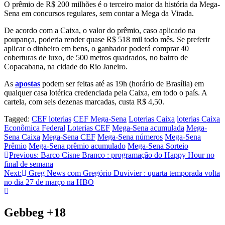
O prêmio de R$ 200 milhões é o terceiro maior da história da Mega-
Sena em concursos regulares, sem contar a Mega da Virada.
De acordo com a Caixa, o valor do prêmio, caso aplicado na
poupança, poderia render quase R$ 518 mil todo mês. Se preferir
aplicar o dinheiro em bens, o ganhador poderá comprar 40
coberturas de luxo, de 500 metros quadrados, no bairro de
Copacabana, na cidade do Rio Janeiro.
As
apostas
podem ser feitas até as 19h (horário de Brasília) em
qualquer casa lotérica credenciada pela Caixa, em todo o país. A
cartela, com seis dezenas marcadas, custa R$ 4,50.
Tagged:
CEF loterias
CEF Mega-Sena
Loterias Caixa
loterias Caixa
Econômica Federal
Loterias CEF
Mega-Sena acumulada
Mega-
Sena Caixa
Mega-Sena CEF
Mega-Sena números
Mega-Sena
Prêmio
Mega-Sena prêmio acumulado
Mega-Sena Sorteio
Navegação
Previous:
Barco Cisne Branco : programação do Happy Hour no
final de semana
de
Next:
Greg News com Gregório Duvivier : quarta temporada volta
Post
no dia 27 de março na HBO
Gebbeg +18