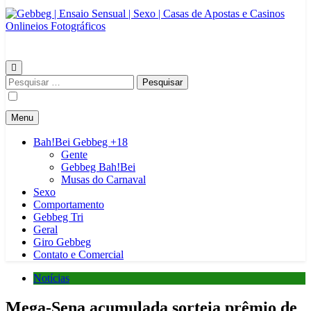
Gebbeg | Ensaio Sensual | Sexo | Casas de Apostas e Casinos
Gebbeg | Gebbeg | Ensaio Sensual | Sexo | Casas de Apostas e
Onlineios Fotográficos
Casinos Online | Comportamento e Relacionamento | Ensaios
Fotográficos| Comportamento e Relacionamento | Casas de Apostas e
Pesquisar
Casino Online |Musas Brasileiras | Fotos Sensuais | Ensaios
por:
Fotográficos ! Gebbeg People! Musas Brasileiras Sexy Gebbeg
People! Musas Brasileiras Sensual
Menu
Bah!Bei Gebbeg +18
Gente
Gebbeg Bah!Bei
Musas do Carnaval
Sexo
Comportamento
Gebbeg Tri
Geral
Giro Gebbeg
Contato e Comercial
Notícias
Mega-Sena acumulada sorteia prêmio de