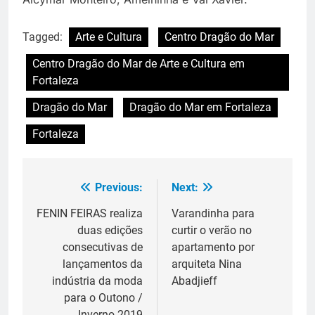
Tagged:
Arte e Cultura
Centro Dragão do Mar
Centro Dragão do Mar de Arte e Cultura em
Fortaleza
Dragão do Mar
Dragão do Mar em Fortaleza
Fortaleza
Previous:
Next:
Navegação
de
FENIN FEIRAS realiza
Varandinha para
duas edições
curtir o verão no
Post
consecutivas de
apartamento por
lançamentos da
arquiteta Nina
indústria da moda
Abadjieff
para o Outono /
Inverno 2019