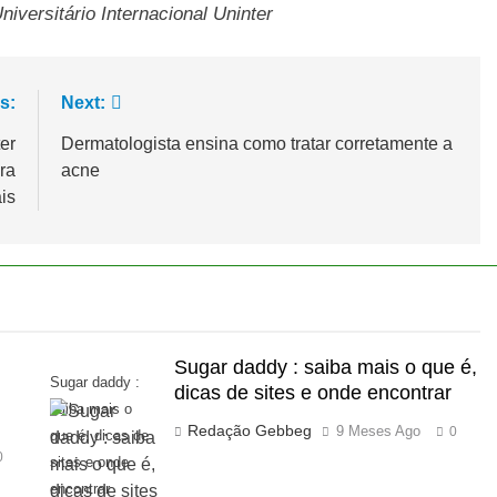
iversitário Internacional Uninter
s:
Next:
er
Dermatologista ensina como tratar corretamente a
ra
acne
is
Sugar daddy : saiba mais o que é,
Sugar daddy :
dicas de sites e onde encontrar
saiba mais o
Redação Gebbeg
9 Meses Ago
0
que é, dicas de
0
sites e onde
encontrar