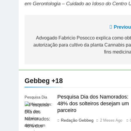
em Gerontologia – Cuidado ao Idoso do Centro Un
Navegação
Previou
de
Advogado Fabricio Posocco explica como obt
autorização para cultivo da planta Cannabis pa
Post
fins medicina
Gebbeg +18
Pesquisa Dia dos Namorados:
Pesquisa Dia
48% dos solteiros desejam um
dos Namorados:
parceiro
48% dos
solteiros
Redação Gebbeg
2 Meses Ago
desejam um