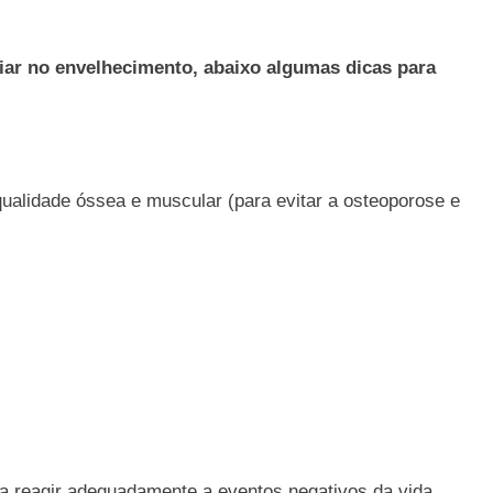
iar no envelhecimento, abaixo algumas dicas para
 qualidade óssea e muscular (para evitar a osteoporose e
ara reagir adequadamente a eventos negativos da vida