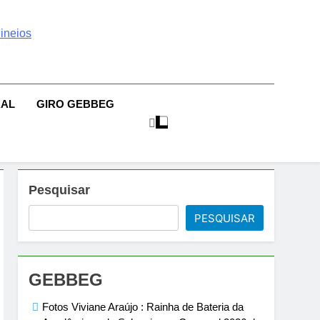
 | Sexo | Casas De
| Comportamento E Relacionamento | Ensaios Fotográficos|
sileiras | Fotos Sensuais | Ensaios Fotográficos ! Gebbeg
eios Fotográficos
RAL
GIRO GEBBEG
 Musas Brasileiras Sensual
Pesquisar
PESQUISAR
GEBBEG
Fotos Viviane Araújo : Rainha de Bateria da