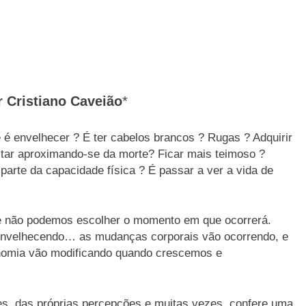
 Cristiano Caveião
*
 é envelhecer ? É ter cabelos brancos ? Rugas ? Adquirir
star aproximando-se da morte? Ficar mais teimoso ?
parte da capacidade física ? É passar a ver a vida de
e não podemos escolher o momento em que ocorrerá.
 envelhecendo… as mudanças corporais vão ocorrendo, e
nomia vão modificando quando crescemos e
es, das próprias percepções e muitas vezes, confere uma