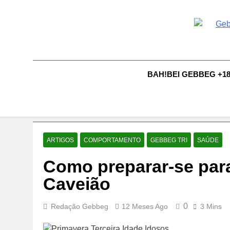
Skip
to
content
G
Gebbeg |
Comportam
A
BAH!BEI GEBBEG +1
ARTIGOS
COMPORTAMENTO
GEBBEG TRI
SAÚDE
Como preparar-se para
Caveião
0
Redação Gebbeg
12 Meses Ago
3 Mins