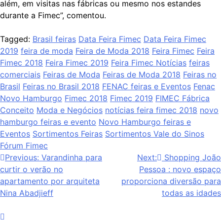
além, em visitas nas fábricas ou mesmo nos estandes
durante a Fimec”, comentou.
Tagged:
Brasil feiras
Data Feira Fimec
Data Feira Fimec
2019
feira de moda
Feira de Moda 2018
Feira Fimec
Feira
Fimec 2018
Feira Fimec 2019
Feira Fimec Notícias
feiras
comerciais
Feiras de Moda
Feiras de Moda 2018
Feiras no
Brasil
Feiras no Brasil 2018
FENAC feiras e Eventos
Fenac
Novo Hamburgo
Fimec 2018
Fimec 2019
FIMEC Fábrica
Conceito
Moda e Negócios
notícias feira fimec 2018
novo
hamburgo feiras e evento
Novo Hamburgo feiras e
Eventos
Sortimentos Feiras
Sortimentos Vale do Sinos
Fórum Fimec
Navegação
Previous:
Varandinha para
Next:
Shopping João
curtir o verão no
Pessoa : novo espaço
de
apartamento por arquiteta
proporciona diversão para
Post
Nina Abadjieff
todas as idades