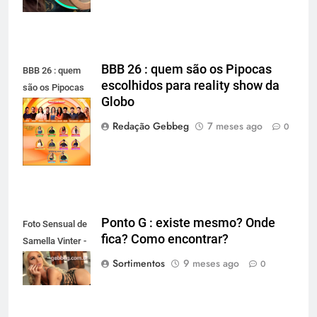
BBB 26 : quem são os Pipocas
BBB 26 : quem
escolhidos para reality show da
são os Pipocas
Globo
escolhidos para
reality show da
Redação Gebbeg
7 meses ago
0
Globo
Ponto G : existe mesmo? Onde
Foto Sensual de
fica? Como encontrar?
Samella Vinter -
gebbeg.com.br
Sortimentos
9 meses ago
0