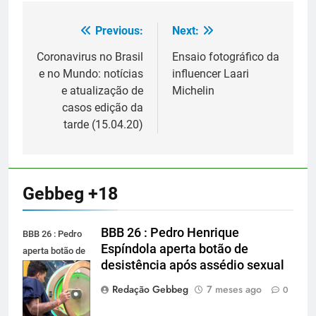
Previous:
Next:
Navegação
de
Coronavirus no Brasil
Ensaio fotográfico da
e no Mundo: notícias
influencer Laari
Post
e atualização de
Michelin
casos edição da
tarde (15.04.20)
Gebbeg +18
BBB 26 : Pedro Henrique
BBB 26 : Pedro
Espíndola aperta botão de
aperta botão de
desistência após assédio sexual
desistência
após assédio
Redação Gebbeg
7 meses ago
0
sexual