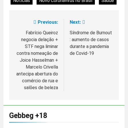
Notícias
Novo Coronavírus no Brasil
Saúde
Previous:
Next:
Navegação
de
Fabrício Queiroz
Síndrome de Burnout
negocia delação +
: aumento de casos
Post
STF nega liminar
durante a pandemia
contra nomeação de
de Covid-19
Joice Hasselman +
Marcelo Crivella
antecipa abertura do
comércio de rua e
salões de beleza
Gebbeg +18