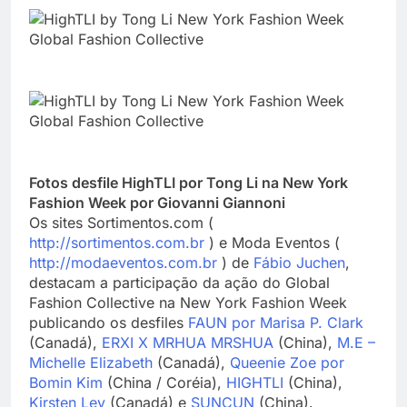
Fotos desfile HighTLI por Tong Li na New York
Fashion Week por Giovanni Giannoni
Os sites Sortimentos.com (
http://sortimentos.com.br
) e Moda Eventos (
http://modaeventos.com.br
) de
Fábio Juchen
,
destacam a participação da ação do Global
Fashion Collective na New York Fashion Week
publicando os desfiles
FAUN por Marisa P. Clark
(Canadá),
ERXI X MRHUA MRSHUA
(China),
M.E –
Michelle Elizabeth
(Canadá),
Queenie Zoe por
Bomin Kim
(China / Coréia),
HIGHTLI
(China),
Kirsten Ley
(Canadá) e
SUNCUN
(China).