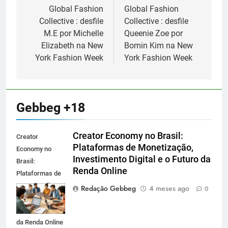
de
Global Fashion
Global Fashion
Collective : desfile
Collective : desfile
Post
M.E por Michelle
Queenie Zoe por
Elizabeth na New
Bomin Kim na New
York Fashion Week
York Fashion Week
Gebbeg +18
Creator Economy no Brasil:
Creator
Plataformas de Monetização,
Economy no
Investimento Digital e o Futuro da
Brasil:
Renda Online
Plataformas de
Monetização,
Redação Gebbeg
4 meses ago
0
Investimento
Digital e o Futuro
da Renda Online