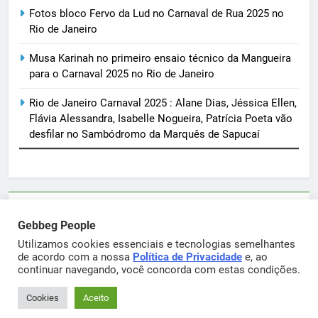
Fotos bloco Fervo da Lud no Carnaval de Rua 2025 no
Rio de Janeiro
Musa Karinah no primeiro ensaio técnico da Mangueira
para o Carnaval 2025 no Rio de Janeiro
Rio de Janeiro Carnaval 2025 : Alane Dias, Jéssica Ellen,
Flávia Alessandra, Isabelle Nogueira, Patrícia Poeta vão
desfilar no Sambódromo da Marquês de Sapucaí
Parcerias e artigos patrocinados através do email
Gebbeg People
sortimentos@yahoo.com.br
Utilizamos cookies essenciais e tecnologias semelhantes
de acordo com a nossa
Política de Privacidade
e, ao
continuar navegando, você concorda com estas condições.
Gebbeg Powered By
.
BlazeThemes
Cookies
Aceito