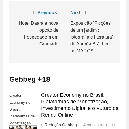
Navegação
Previous:
Next:
de
Hotel Daara é nova
Exposição “Ficções
opção de
de um jardim :
Post
hospedagem em
fotografia e literatura"
Gramado
de Andréa Brächer
no MARGS
Gebbeg +18
Creator Economy no Brasil:
Creator
Plataformas de Monetização,
Economy no
Investimento Digital e o Futuro da
Brasil:
Renda Online
Plataformas de
Monetização,
Redação Gebbeg
4 meses ago
0