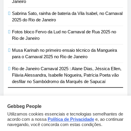
Janeiro
Sabrina Sato, rainha de bateria da Vila Isabel, no Carnaval
2025 do Rio de Janeiro
Fotos bloco Fervo da Lud no Carnaval de Rua 2025 no
Rio de Janeiro
Musa Karinah no primeiro ensaio técnico da Mangueira
para o Carnaval 2025 no Rio de Janeiro
Rio de Janeiro Carnaval 2025 : Alane Dias, Jéssica Ellen,
Flávia Alessandra, Isabelle Nogueira, Patrícia Poeta vão
desfilar no Sambódromo da Marquês de Sapucaí
Gebbeg People
Parcerias e artigos patrocinados através do email
Utilizamos cookies essenciais e tecnologias semelhantes de
acordo com a nossa
Política de Privacidade
e, ao continuar
sortimentos@yahoo.com.br
navegando, você concorda com estas condições.