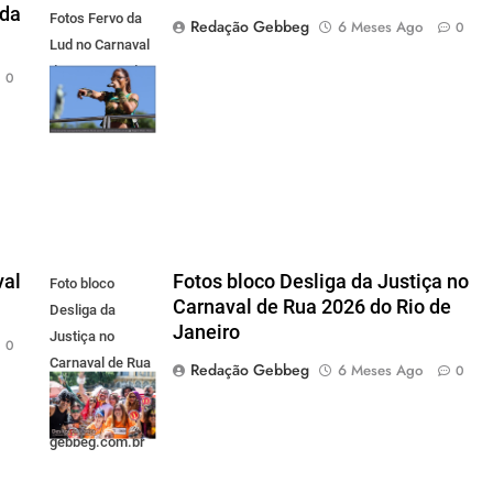
 da
Fotos Fervo da
Redação Gebbeg
6 Meses Ago
0
Lud no Carnaval
de Rua 2026 do
0
Rio de Janeiro
val
Fotos bloco Desliga da Justiça no
Foto bloco
Carnaval de Rua 2026 do Rio de
Desliga da
Janeiro
Justiça no
0
Carnaval de Rua
Redação Gebbeg
6 Meses Ago
0
2026 do Rio de
Janeiro -
gebbeg.com.br