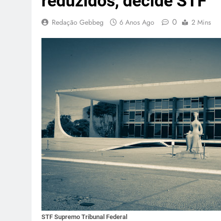
reduzidos, decide STF
0
Redação Gebbeg
6 Anos Ago
2 Mins
STF Supremo Tribunal Federal