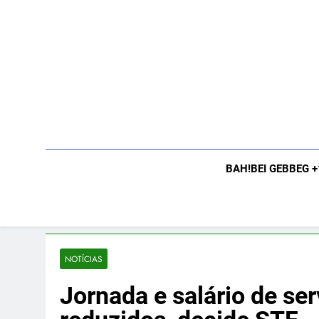
Skip
to
content
BAH!BEI GEBBEG 
NOTÍCIAS
Jornada e salário de se