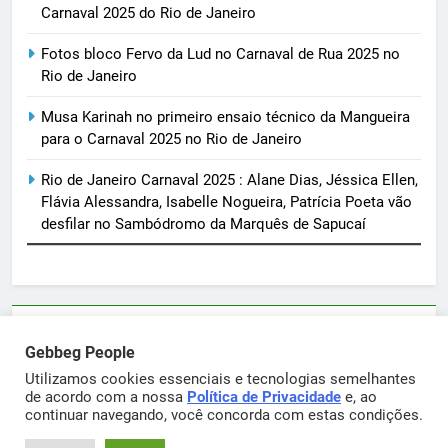
Carnaval 2025 do Rio de Janeiro
Fotos bloco Fervo da Lud no Carnaval de Rua 2025 no
Rio de Janeiro
Musa Karinah no primeiro ensaio técnico da Mangueira
para o Carnaval 2025 no Rio de Janeiro
Rio de Janeiro Carnaval 2025 : Alane Dias, Jéssica Ellen,
Flávia Alessandra, Isabelle Nogueira, Patrícia Poeta vão
desfilar no Sambódromo da Marquês de Sapucaí
Parcerias e artigos patrocinados através do email
Gebbeg People
sortimentos@yahoo.com.br
Utilizamos cookies essenciais e tecnologias semelhantes
de acordo com a nossa
Política de Privacidade
e, ao
continuar navegando, você concorda com estas condições.
Gebbeg Powered By
.
BlazeThemes