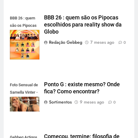
BBB 26 : quem são os Pipocas
BBB 26 : quem
escolhidos para reality show da
são os Pipocas
Globo
escolhidos para
reality show da
Redação Gebbeg
7 meses ago
0
Globo
Ponto G : existe mesmo? Onde
Foto Sensual de
fica? Como encontrar?
Samella Vinter -
gebbeg.com.br
Sortimentos
9 meses ago
0
Começou, termine: filosofia de
Gebbeg Artigos