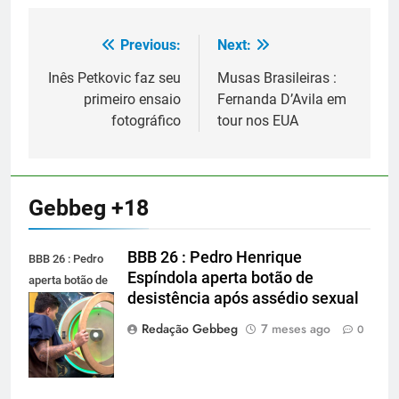
Previous:
Next:
Navegação
de
Inês Petkovic faz seu
Musas Brasileiras :
primeiro ensaio
Fernanda D’Avila em
Post
fotográfico
tour nos EUA
Gebbeg +18
BBB 26 : Pedro Henrique
BBB 26 : Pedro
Espíndola aperta botão de
aperta botão de
desistência após assédio sexual
desistência
após assédio
Redação Gebbeg
7 meses ago
0
sexual