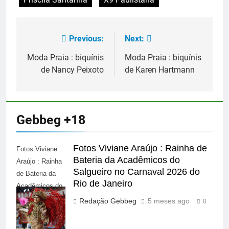
Previous:
Next:
Navegação
de
Moda Praia : biquínis
Moda Praia : biquínis
de Nancy Peixoto
de Karen Hartmann
Post
Gebbeg +18
Fotos Viviane Araújo : Rainha de
Fotos Viviane
Bateria da Acadêmicos do
Araújo : Rainha
Salgueiro no Carnaval 2026 do
de Bateria da
Rio de Janeiro
Acadêmicos do
Salgueiro no
Redação Gebbeg
5 meses ago
0
Carnaval 2026
do Rio de