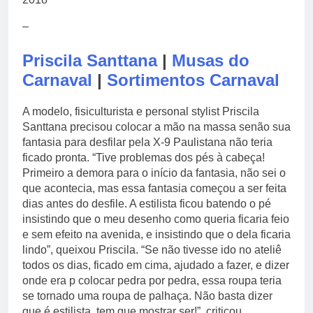
–
Priscila Santtana
|
Musas do
Carnaval
|
Sortimentos Carnaval
A modelo, fisiculturista e personal stylist Priscila
Santtana precisou colocar a mão na massa senão sua
fantasia para desfilar pela X-9 Paulistana não teria
ficado pronta. “Tive problemas dos pés à cabeça!
Primeiro a demora para o início da fantasia, não sei o
que acontecia, mas essa fantasia começou a ser feita
dias antes do desfile. A estilista ficou batendo o pé
insistindo que o meu desenho como queria ficaria feio
e sem efeito na avenida, e insistindo que o dela ficaria
lindo”, queixou Priscila. “Se não tivesse ido no ateliê
todos os dias, ficado em cima, ajudado a fazer, e dizer
onde era p colocar pedra por pedra, essa roupa teria
se tornado uma roupa de palhaça. Não basta dizer
que é estilista, tem que mostrar ser!”, criticou.