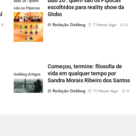
BBB 26 : quem são os Pipocas
BBB 26 : quem
escolhidos para reality show da
são os Pipocas
l
Globo
escolhidos para
reality show da
Redação Gebbeg
7 Meses Ago
0
0
Globo
Começou, termine: filosofia de
vida em qualquer tempo por
Gebbeg Artigos
Sandra Morais Ribeiro dos Santos
Redação Gebbeg
11 Meses Ago
0