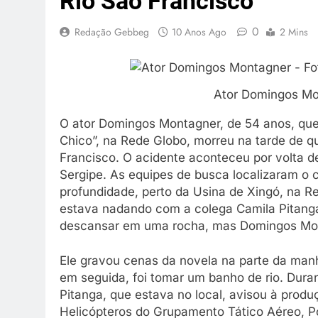
Rio São Francisco
0
Redação Gebbeg
10 Anos Ago
2 Mins
Ator Domingos Mo
O ator Domingos Montagner, de 54 anos, que 
Chico”, na Rede Globo, morreu na tarde de qu
Francisco. O acidente aconteceu por volta d
Sergipe. As equipes de busca localizaram o c
profundidade, perto da Usina de Xingó, na R
estava nadando com a colega Camila Pitang
descansar em uma rocha, mas Domingos Mont
Ele gravou cenas da novela na parte da manh
em seguida, foi tomar um banho de rio. Duran
Pitanga, que estava no local, avisou à produ
Helicópteros do Grupamento Tático Aéreo, Po