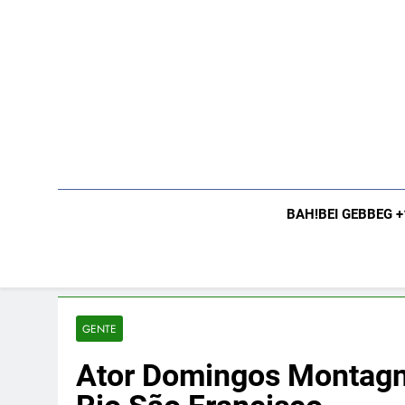
Skip
to
content
BAH!BEI GEBBEG 
GENTE
Ator Domingos Montagne