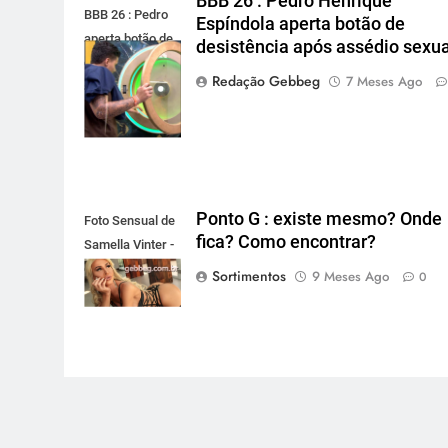
BBB 26 : Pedro Henrique
BBB 26 : Pedro
Espíndola aperta botão de
aperta botão de
desistência após assédio sexua
desistência após
Redação Gebbeg
7 Meses Ago
assédio sexual
Ponto G : existe mesmo? Onde
Foto Sensual de
fica? Como encontrar?
Samella Vinter -
gebbeg.com.br
Sortimentos
9 Meses Ago
0