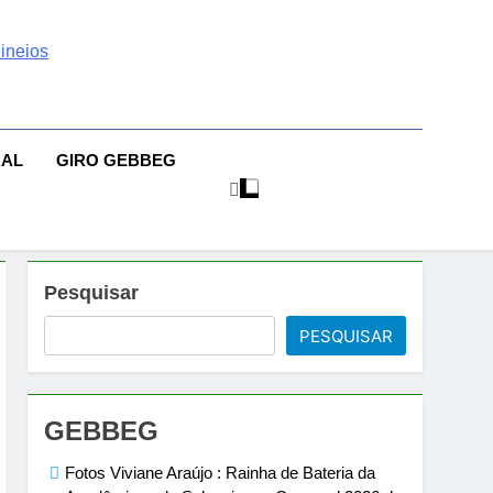
 | Sexo | Casas De
| Comportamento E Relacionamento | Ensaios Fotográficos|
sileiras | Fotos Sensuais | Ensaios Fotográficos ! Gebbeg
eios Fotográficos
RAL
GIRO GEBBEG
 Musas Brasileiras Sensual
Pesquisar
PESQUISAR
GEBBEG
Fotos Viviane Araújo : Rainha de Bateria da