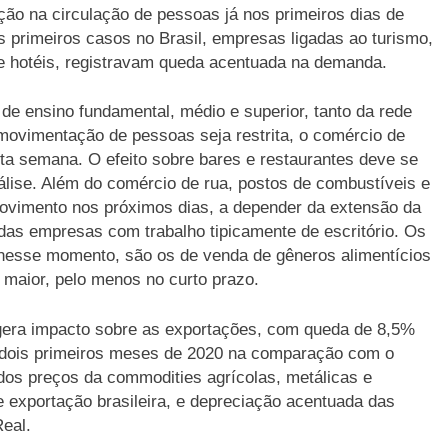
ção na circulação de pessoas já nos primeiros dias de
primeiros casos no Brasil, empresas ligadas ao turismo,
 hotéis, registravam queda acentuada na demanda.
de ensino fundamental, médio e superior, tanto da rede
 movimentação de pessoas seja restrita, o comércio de
esta semana. O efeito sobre bares e restaurantes deve se
álise. Além do comércio de rua, postos de combustíveis e
movimento nos próximos dias, a depender da extensão da
as empresas com trabalho tipicamente de escritório. Os
 nesse momento, são os de venda de gêneros alimentícios
maior, pelo menos no curto prazo.
 gera impacto sobre as exportações, com queda de 8,5%
s dois primeiros meses de 2020 na comparação com o
dos preços da commodities agrícolas, metálicas e
e exportação brasileira, e depreciação acentuada das
eal.