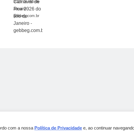
2026 do Rio de
Janeiro -
gebbeg.com.br
cordo com a nossa
Política de Privacidade
e, ao continuar navegando
Gebbeg Powered By
.
BlazeThemes