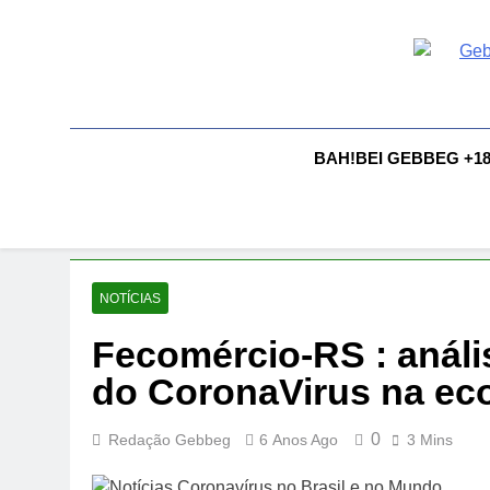
Skip
to
content
G
Gebbeg |
Comportam
A
BAH!BEI GEBBEG +1
NOTÍCIAS
Fecomércio-RS : análi
do CoronaVirus na e
0
Redação Gebbeg
6 Anos Ago
3 Mins