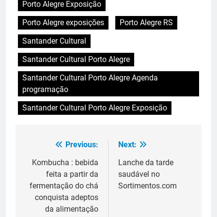
Porto Alegre Exposição
Porto Alegre exposições
Porto Alegre RS
Santander Cultural
Santander Cultural Porto Alegre
Santander Cultural Porto Alegre Agenda
programação
Santander Cultural Porto Alegre Exposição
Previous:
Next:
Navegação
de
Kombucha : bebida
Lanche da tarde
feita a partir da
saudável no
Post
fermentação do chá
Sortimentos.com
conquista adeptos
da alimentação