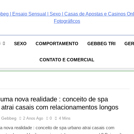
ebbeg | Ensaio Sensual
 Gebbeg | Ensaio Sensual | Sexo | Casas De Apostas E Casinos Online 
ento E Relacionamento | Casas De Apostas E Casino Online |Musas Bra
postas E Casinos Onlin
8
SEXO
COMPORTAMENTO
GEBBEG TRI
GE
People! Musas Brasileiras Sexy Gebbeg People!
CONTATO E COMERCIAL
 uma nova realidade : conceito de spa
 atrai casais com relacionamentos longos
 Gebbeg
2 Anos Ago
0
4 Mins
 nova realidade : conceito de spa urbano atrai casais com