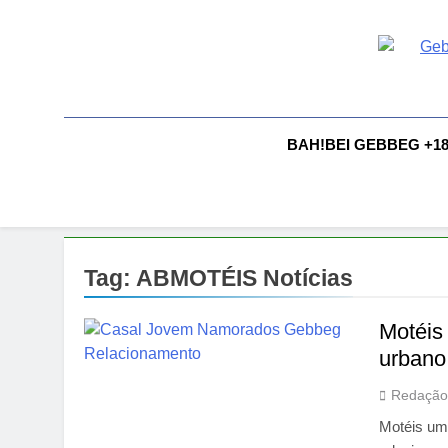
Skip
to
content
G
Gebbeg |
Comportam
A
BAH!BEI GEBBEG +1
Tag:
ABMOTÉIS Notícias
Motéis
urbano
Redação
Motéis uma