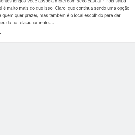
mentos longos Você associa motel com sexo casual ? Pois saiba
l é muito mais do que isso. Claro, que continua sendo uma opção
a quem quer prazer, mas também é o local escolhido para dar
uecida no relacionamento….