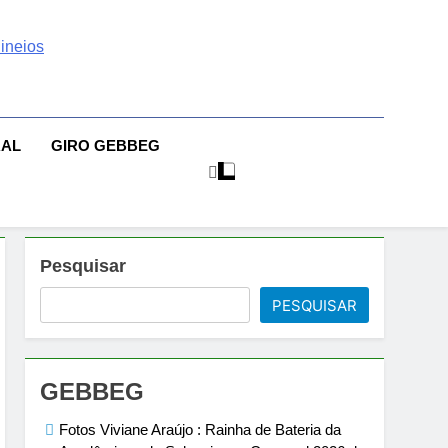
 | Sexo | Casas De
| Comportamento E Relacionamento | Ensaios Fotográficos|
sileiras | Fotos Sensuais | Ensaios Fotográficos ! Gebbeg
eios Fotográficos
RAL
GIRO GEBBEG
 Musas Brasileiras Sensual
Pesquisar
PESQUISAR
GEBBEG
Fotos Viviane Araújo : Rainha de Bateria da