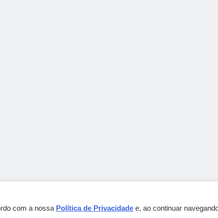
cordo com a nossa
Política de Privacidade
e, ao continuar navegando
Gebbeg Powered By
.
BlazeThemes