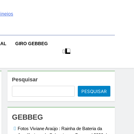
 | Sexo | Casas De
| Comportamento E Relacionamento | Ensaios Fotográficos|
sileiras | Fotos Sensuais | Ensaios Fotográficos ! Gebbeg
eios Fotográficos
RAL
GIRO GEBBEG
 Musas Brasileiras Sensual
Pesquisar
PESQUISAR
GEBBEG
Fotos Viviane Araújo : Rainha de Bateria da