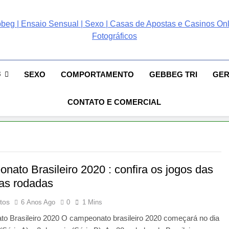
ebbeg | Ensaio Sensual
 Gebbeg | Ensaio Sensual | Sexo | Casas De Apostas E Casinos Online 
ento E Relacionamento | Casas De Apostas E Casino Online |Musas Bra
postas E Casinos Onlin
8
SEXO
COMPORTAMENTO
GEBBEG TRI
GE
People! Musas Brasileiras Sexy Gebbeg People!
CONTATO E COMERCIAL
nato Brasileiro 2020 : confira os jogos das
ras rodadas
tos
6 Anos Ago
0
1 Mins
o Brasileiro 2020 O campeonato brasileiro 2020 começará no dia