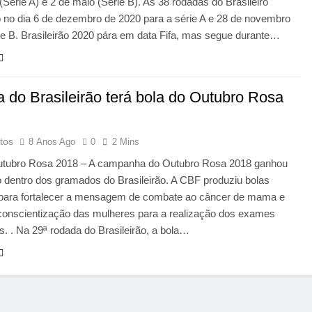
(Série A) e 2 de maio (Série B). As 38 rodadas do Brasileiro
 no dia 6 de dezembro de 2020 para a série A e 28 de novembro
ie B. Brasileirão 2020 pára em data Fifa, mas segue durante…
 do Brasileirão terá bola do Outubro Rosa
tos
8 Anos Ago
0
2 Mins
utubro Rosa 2018 – A campanha do Outubro Rosa 2018 ganhou
 dentro dos gramados do Brasileirão. A CBF produziu bolas
 para fortalecer a mensagem de combate ao câncer de mama e
 conscientização das mulheres para a realização dos exames
s. . Na 29ª rodada do Brasileirão, a bola…