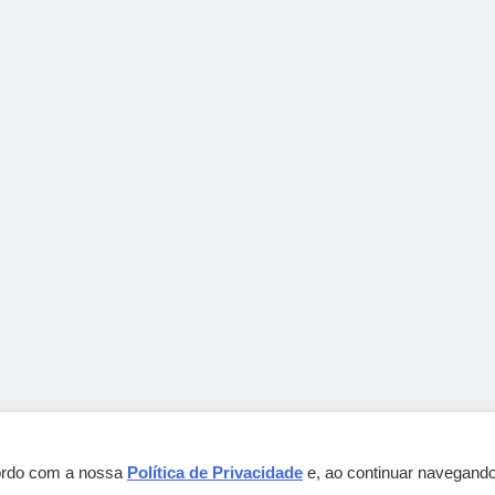
cordo com a nossa
Política de Privacidade
e, ao continuar navegando
Gebbeg Powered By
.
BlazeThemes