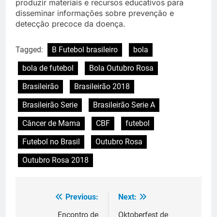
produzir materiais e recursos educativos para
disseminar informações sobre prevenção e
detecção precoce da doença.
Tagged:
B Futebol brasileiro
bola
bola de futebol
Bola Outubro Rosa
Brasileirão
Brasileirão 2018
Brasileirão Serie
Brasileirão Serie A
Câncer de Mama
CBF
futebol
Futebol no Brasil
Outubro Rosa
Outubro Rosa 2018
Previous:
Next:
Navegação
de
Encontro de
Oktoberfest de