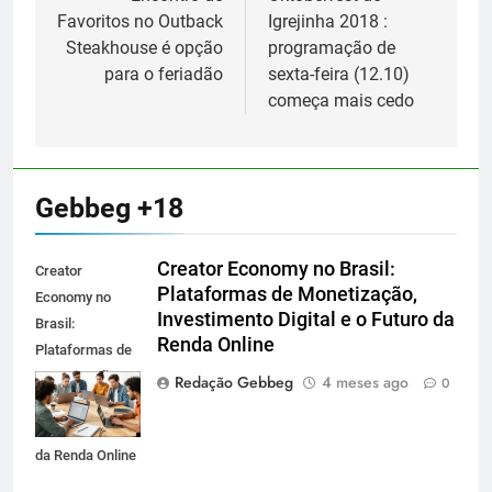
Favoritos no Outback
Igrejinha 2018 :
Post
Steakhouse é opção
programação de
para o feriadão
sexta-feira (12.10)
começa mais cedo
Gebbeg +18
Creator Economy no Brasil:
Creator
Plataformas de Monetização,
Economy no
Investimento Digital e o Futuro da
Brasil:
Renda Online
Plataformas de
Monetização,
Redação Gebbeg
4 meses ago
0
Investimento
Digital e o Futuro
da Renda Online