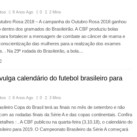
tos
8 Anos Ago
0
2 Mins
utubro Rosa 2018 – A campanha do Outubro Rosa 2018 ganhou
 dentro dos gramados do Brasileirão. A CBF produziu bolas
 para fortalecer a mensagem de combate ao câncer de mama e
 conscientização das mulheres para a realização dos exames
s. . Na 29ª rodada do Brasileirão, a bola…
ulga calendário do futebol brasileiro para
tos
8 Anos Ago
0
3 Mins
asileiro Copa do Brasil terá as finais no mês de setembro e não
 com as rodadas finais da Série A e das copas continentais. Confira
etalhes : . A CBF publicou na quarta-feira (3.10.18), o calendário do
asileiro para 2019. O Campeonato Brasileiro da Série A começará
…