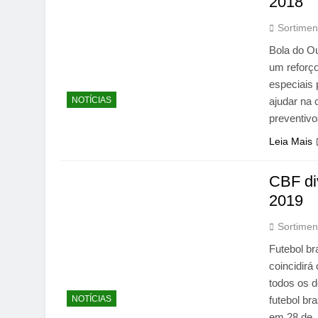
2018
Sortimen
Bola do O
um reforço
especiais
NOTÍCIAS
ajudar na
preventivo
Leia Mais
CBF div
2019
Sortimen
Futebol br
coincidirá
todos os d
NOTÍCIAS
futebol br
em 28 de