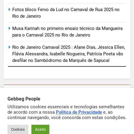
Fotos bloco Fervo da Lud no Carnaval de Rua 2025 no
Rio de Janeiro
Musa Karinah no primeiro ensaio técnico da Mangueira
para o Carnaval 2025 no Rio de Janeiro
Rio de Janeiro Carnaval 2025 : Alane Dias, Jéssica Ellen,
Flávia Alessandra, Isabelle Nogueira, Patrícia Poeta vão
desfilar no Sambódromo da Marquês de Sapucaí
Parcerias e artigos patrocinados através do email
Gebbeg People
sortimentos@yahoo.com.br
Utilizamos cookies essenciais e tecnologias semelhantes
de acordo com a nossa
Política de Privacidade
e, ao
continuar navegando, você concorda com estas condições.
Gebbeg Powered By
.
BlazeThemes
Cookies
Aceito