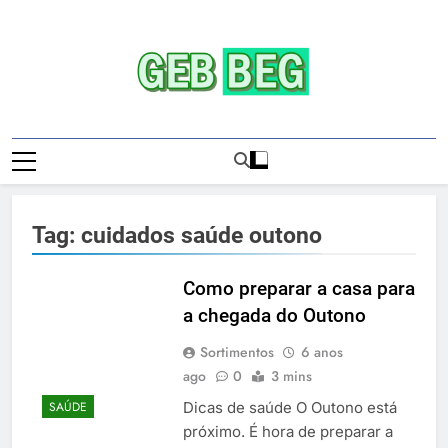
Skip
to
content
Gebbeg | Ensaio
Gebbeg | Gebbeg | Ensaio Sensual | Sexo |
Sensual | Sexo |
Casas De Apostas E Casinos Online |
Comportamento E Relacionamento |
Casas De
Ensaios Fotográficos| Comportamento E
Tag:
cuidados saúde outono
Relacionamento | Casas De Apostas E
Apostas E
Casino Online |Musas Brasileiras | Fotos
Casinos
Sensuais | Ensaios Fotográficos ! Gebbeg
Como preparar a casa para
People! Musas Brasileiras Sexy Gebbeg
a chegada do Outono
Onlineios
People! Musas Brasileiras Sensual
Sortimentos
6 anos
Fotográficos
ago
0
3 mins
Dicas de saúde O Outono está
SAÚDE
próximo. É hora de preparar a