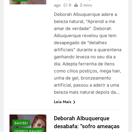
ago
0
2 mins
Deborah Albuquerque adere a
beleza natural, “Aprendi a me
amar de verdade” Deborah
Albuquerque revelou que tem
desapegado de “detalhes
artificiais” durante a quarentena
ganhando leveza no seu dia a
dia. Adepta ferrenha de ítens
como cílios postiços, mega hair,
unha de gel, bronzeamento
artificial, passou a aderir a uma
beleza mais natural depois da…
Leia Mais
Deborah Albuquerque
BAH!BEI
desabafa: ”sofro ameaças
GEBBEG BAH!BEI