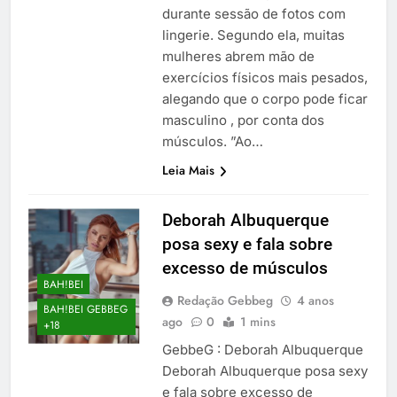
durante sessão de fotos com
lingerie. Segundo ela, muitas
mulheres abrem mão de
exercícios físicos mais pesados,
alegando que o corpo pode ficar
masculino , por conta dos
músculos. ”Ao…
Leia Mais
Deborah Albuquerque
posa sexy e fala sobre
excesso de músculos
BAH!BEI
Redação Gebbeg
4 anos
BAH!BEI GEBBEG
ago
0
1 mins
+18
GebbeG : Deborah Albuquerque
Deborah Albuquerque posa sexy
e fala sobre excesso de