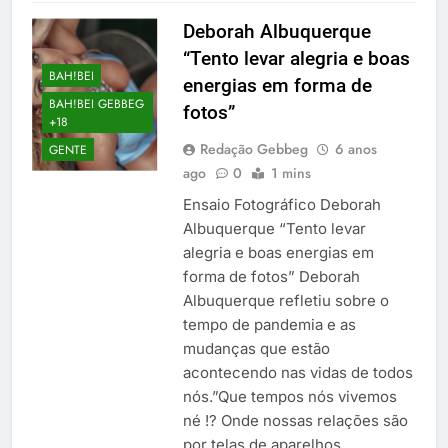
Deborah Albuquerque
“Tento levar alegria e boas
BAH!BEI
energias em forma de
BAH!BEI GEBBEG
fotos”
+18
Redação Gebbeg
6 anos
GENTE
ago
0
1 mins
Ensaio Fotográfico Deborah
Albuquerque “Tento levar
alegria e boas energias em
forma de fotos” Deborah
Albuquerque refletiu sobre o
tempo de pandemia e as
mudanças que estão
acontecendo nas vidas de todos
nós.”Que tempos nós vivemos
né !? Onde nossas relações são
por telas de aparelhos