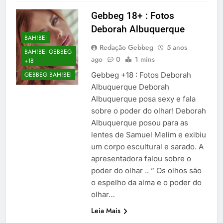
Gebbeg 18+ : Fotos
Deborah Albuquerque
BAH!BEI
Redação Gebbeg
5 anos
BAH!BEI GEBBEG
ago
0
1 mins
+18
Gebbeg +18 : Fotos Deborah
GEBBEG BAH!BEI
Albuquerque Deborah
Albuquerque posa sexy e fala
sobre o poder do olhar! Deborah
Albuquerque posou para as
lentes de Samuel Melim e exibiu
um corpo escultural e sarado. A
apresentadora falou sobre o
poder do olhar .. ” Os olhos são
o espelho da alma e o poder do
olhar…
Leia Mais