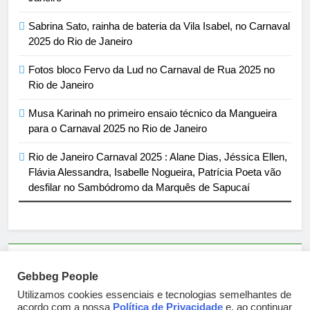
Sabrina Sato, rainha de bateria da Vila Isabel, no Carnaval
2025 do Rio de Janeiro
Fotos bloco Fervo da Lud no Carnaval de Rua 2025 no
Rio de Janeiro
Musa Karinah no primeiro ensaio técnico da Mangueira
para o Carnaval 2025 no Rio de Janeiro
Rio de Janeiro Carnaval 2025 : Alane Dias, Jéssica Ellen,
Flávia Alessandra, Isabelle Nogueira, Patrícia Poeta vão
desfilar no Sambódromo da Marquês de Sapucaí
Parcerias e artigos patrocinados através do email
Gebbeg People
sortimentos@yahoo.com.br
Utilizamos cookies essenciais e tecnologias semelhantes de
acordo com a nossa
Política de Privacidade
e, ao continuar