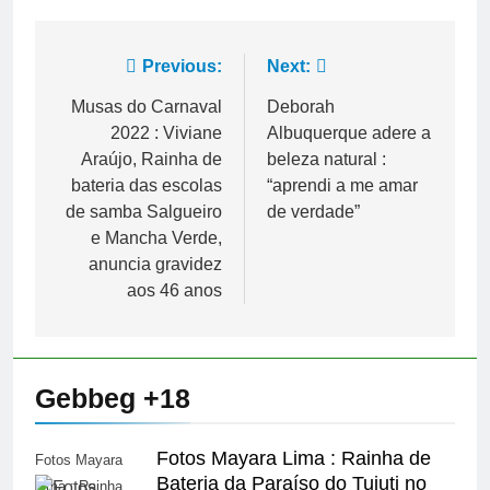
Navegação
Previous:
Next:
de
Musas do Carnaval
Deborah
2022 : Viviane
Albuquerque adere a
Post
Araújo, Rainha de
beleza natural :
bateria das escolas
“aprendi a me amar
de samba Salgueiro
de verdade”
e Mancha Verde,
anuncia gravidez
aos 46 anos
Gebbeg +18
Fotos Mayara Lima : Rainha de
Fotos Mayara
Bateria da Paraíso do Tuiuti no
Lima : Rainha